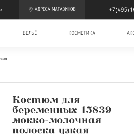
+7(495)1
АДРЕСА МАГАЗИНОВ
м
БЕЛЬЁ
КОСМЕТИКА
АК
зкая
Костюм для
беременных 15839
мокко-молочная
полоска узкая