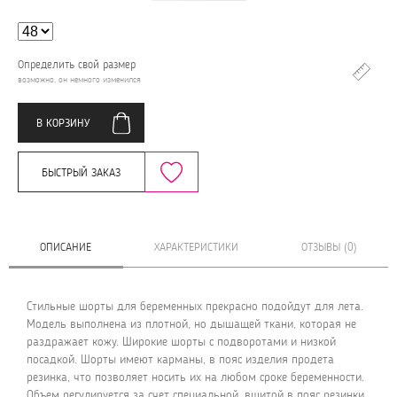
Определить свой размер
возможно, он немного изменился
В КОРЗИНУ
БЫСТРЫЙ ЗАКАЗ
ОПИСАНИЕ
ХАРАКТЕРИСТИКИ
ОТЗЫВЫ (0)
Стильные шорты для беременных прекрасно подойдут для лета.
Модель выполнена из плотной, но дышащей ткани, которая не
раздражает кожу. Широкие шорты с подворотами и низкой
посадкой. Шорты имеют карманы, в пояс изделия продета
резинка, что позволяет носить их на любом сроке беременности.
Объем регулируется за счет специальной, вшитой в пояс резинки