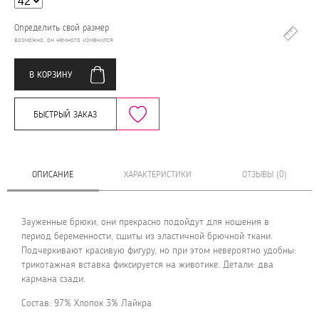
Определить свой размер
возможно, он немного изменился
В КОРЗИНУ
БЫСТРЫЙ ЗАКАЗ
ОПИСАНИЕ
ХАРАКТЕРИСТИКИ
ОТЗЫВЫ (0)
Зауженные брюки, они прекрасно подойдут для ношения в
период беременности, сшиты из эластичной брючной ткани.
Подчеркивают красивую фигуру, но при этом невероятно удобны:
трикотажная вставка фиксируется на животике. Детали: два
кармана сзади.
Состав: 97% Хлопок 3% Лайкра