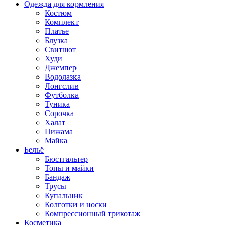
Одежда для кормления
Костюм
Комплект
Платье
Блузка
Свитшот
Худи
Джемпер
Водолазка
Лонгслив
Футболка
Туника
Сорочка
Халат
Пижама
Майка
Бельё
Бюстгальтер
Топы и майки
Бандаж
Трусы
Купальник
Колготки и носки
Компрессионный трикотаж
Косметика