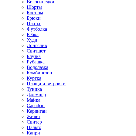
Велосипедки
Шорты
Костюм
Брюки
Платье
Футболка
Юбка
Худи
Лонгслив
Свитшот
Блузка
Рубашка
Водолазка
Комбинезон
Куртка
Плащи и ветровки
Туника
Джемпер
Майка
Сарафан
Кардиган
Жилет
Свитер
Пальто
Капри