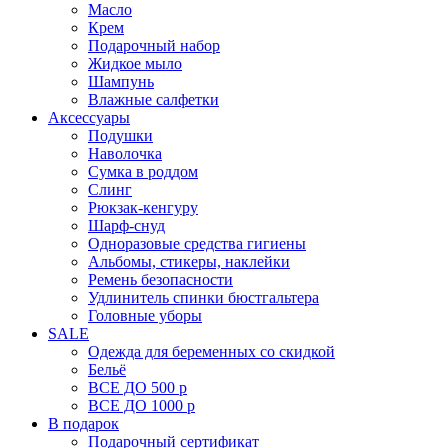
Масло
Крем
Подарочный набор
Жидкое мыло
Шампунь
Влажные салфетки
Аксессуары
Подушки
Наволочка
Сумка в роддом
Cлинг
Рюкзак-кенгуру
Шарф-снуд
Одноразовые средства гигиены
Альбомы, стикеры, наклейки
Ремень безопасности
Удлинитель спинки бюстгальтера
Головные уборы
SALE
Одежда для беременных со скидкой
Бельё
ВСЕ ДО 500 р
ВСЕ ДО 1000 р
В подарок
Подарочный сертификат