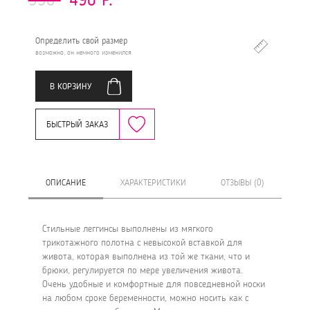
Определить свой размер
возможно, он немного изменился
В КОРЗИНУ
БЫСТРЫЙ ЗАКАЗ
ОПИСАНИЕ
ХАРАКТЕРИСТИКИ
ОТЗЫВЫ (0)
Стильные леггинсы выполнены из мягкого
трикотажного полотна с невысокой вставкой для
живота, которая выполнена из той же ткани, что и
брюки, регулируется по мере увеличения живота.
Очень удобные и комфортные для повседневной носки
на любом сроке беременности, можно носить как с