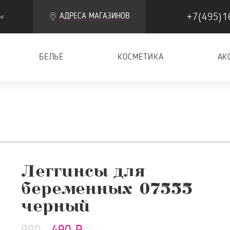
+7(495)1
АДРЕСА МАГАЗИНОВ
м
БЕЛЬЁ
КОСМЕТИКА
АК
Леггинсы для
беременных 07555
черный
990
490 Р.