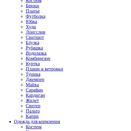
Костюм
Брюки
Платье
Футболка
Юбка
Худи
Лонгслив
Свитшот
Блузка
Рубашка
Водолазка
Комбинезон
Куртка
Плащи и ветровки
Туника
Джемпер
Майка
Сарафан
Кардиган
Жилет
Свитер
Пальто
Капри
Одежда для кормления
Костюм