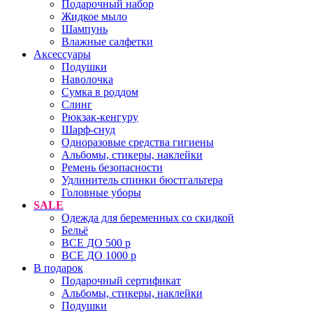
Подарочный набор
Жидкое мыло
Шампунь
Влажные салфетки
Аксессуары
Подушки
Наволочка
Сумка в роддом
Cлинг
Рюкзак-кенгуру
Шарф-снуд
Одноразовые средства гигиены
Альбомы, стикеры, наклейки
Ремень безопасности
Удлинитель спинки бюстгальтера
Головные уборы
SALE
Одежда для беременных со скидкой
Бельё
ВСЕ ДО 500 р
ВСЕ ДО 1000 р
В подарок
Подарочный сертификат
Альбомы, стикеры, наклейки
Подушки