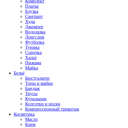
Комплект
Платье
Блузка
Свитшот
Худи
Джемпер
Водолазка
Лонгслив
Футболка
Туника
Сорочка
Халат
Пижама
Майка
Бельё
Бюстгальтер
Топы и майки
Бандаж
Трусы
Купальник
Колготки и носки
Компрессионный трикотаж
Косметика
Масло
Крем