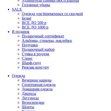
Удлинитель спинки бюстгальтера
Головные уборы
SALE
Одежда для беременных со скидкой
Бельё
ВСЕ ДО 500 р
ВСЕ ДО 1000 р
В подарок
Подарочный сертификат
Альбомы, стикеры, наклейки
Подушки
Подарочный набор
Сумка в роддом
Слинг
Шарф-снуд
Рюкзак-кенгуру
Одежда
Вечерние наряды
Спортивная одежда
Домашняя одежда
Джинсы
Леггинсы
Велосипедки
Шорты