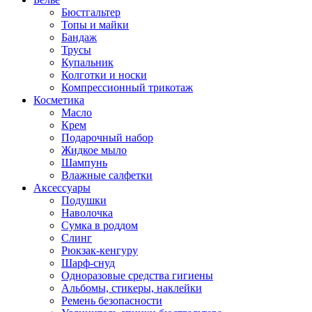
Бюстгальтер
Топы и майки
Бандаж
Трусы
Купальник
Колготки и носки
Компрессионный трикотаж
Косметика
Масло
Крем
Подарочный набор
Жидкое мыло
Шампунь
Влажные салфетки
Аксессуары
Подушки
Наволочка
Сумка в роддом
Cлинг
Рюкзак-кенгуру
Шарф-снуд
Одноразовые средства гигиены
Альбомы, стикеры, наклейки
Ремень безопасности