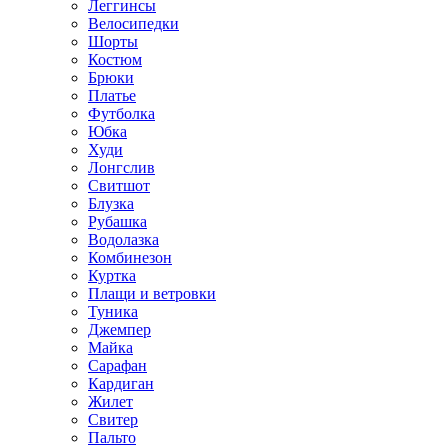
Леггинсы
Велосипедки
Шорты
Костюм
Брюки
Платье
Футболка
Юбка
Худи
Лонгслив
Свитшот
Блузка
Рубашка
Водолазка
Комбинезон
Куртка
Плащи и ветровки
Туника
Джемпер
Майка
Сарафан
Кардиган
Жилет
Свитер
Пальто