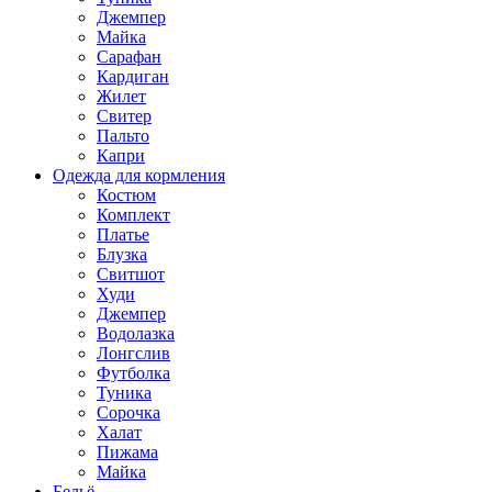
Джемпер
Майка
Сарафан
Кардиган
Жилет
Свитер
Пальто
Капри
Одежда для кормления
Костюм
Комплект
Платье
Блузка
Свитшот
Худи
Джемпер
Водолазка
Лонгслив
Футболка
Туника
Сорочка
Халат
Пижама
Майка
Бельё