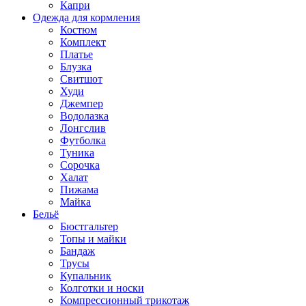
Капри
Одежда для кормления
Костюм
Комплект
Платье
Блузка
Свитшот
Худи
Джемпер
Водолазка
Лонгслив
Футболка
Туника
Сорочка
Халат
Пижама
Майка
Бельё
Бюстгальтер
Топы и майки
Бандаж
Трусы
Купальник
Колготки и носки
Компрессионный трикотаж