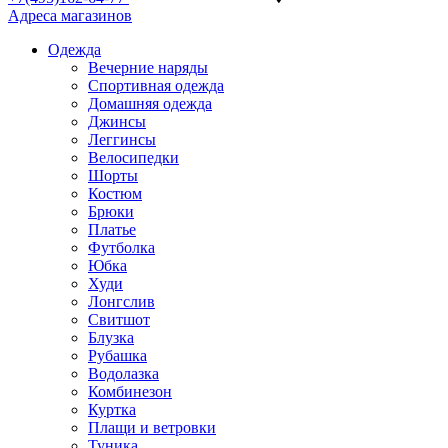
Адреса магазинов
Одежда
Вечерние наряды
Спортивная одежда
Домашняя одежда
Джинсы
Леггинсы
Велосипедки
Шорты
Костюм
Брюки
Платье
Футболка
Юбка
Худи
Лонгслив
Свитшот
Блузка
Рубашка
Водолазка
Комбинезон
Куртка
Плащи и ветровки
Туника