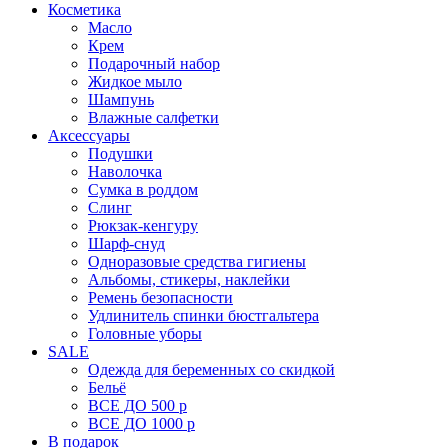
Косметика
Масло
Крем
Подарочный набор
Жидкое мыло
Шампунь
Влажные салфетки
Аксессуары
Подушки
Наволочка
Сумка в роддом
Cлинг
Рюкзак-кенгуру
Шарф-снуд
Одноразовые средства гигиены
Альбомы, стикеры, наклейки
Ремень безопасности
Удлинитель спинки бюстгальтера
Головные уборы
SALE
Одежда для беременных со скидкой
Бельё
ВСЕ ДО 500 р
ВСЕ ДО 1000 р
В подарок