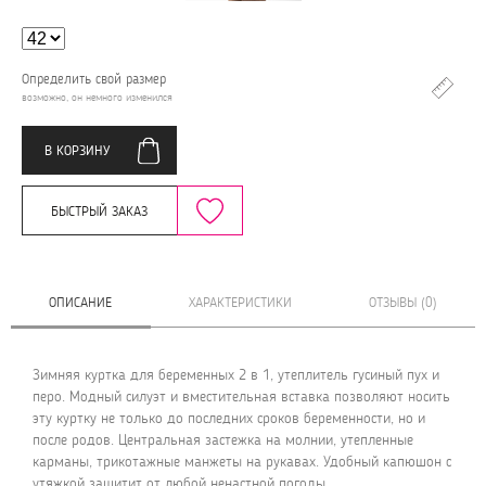
Определить свой размер
возможно, он немного изменился
В КОРЗИНУ
БЫСТРЫЙ ЗАКАЗ
ОПИСАНИЕ
ХАРАКТЕРИСТИКИ
ОТЗЫВЫ (0)
Зимняя куртка для беременных 2 в 1, утеплитель гусиный пух и
перо. Модный силуэт и вместительная вставка позволяют носить
эту куртку не только до последних сроков беременности, но и
после родов. Центральная застежка на молнии, утепленные
карманы, трикотажные манжеты на рукавах. Удобный капюшон с
утяжкой защитит от любой ненастной погоды.