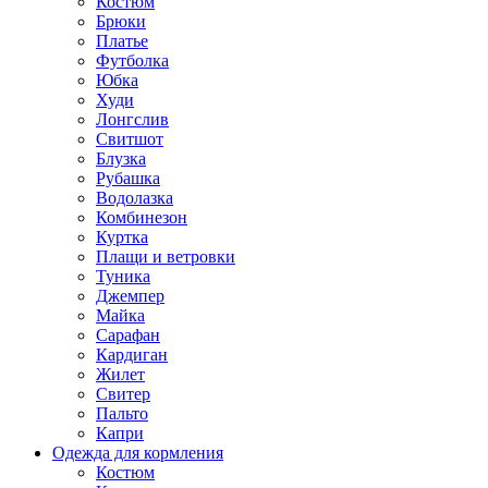
Костюм
Брюки
Платье
Футболка
Юбка
Худи
Лонгслив
Свитшот
Блузка
Рубашка
Водолазка
Комбинезон
Куртка
Плащи и ветровки
Туника
Джемпер
Майка
Сарафан
Кардиган
Жилет
Свитер
Пальто
Капри
Одежда для кормления
Костюм