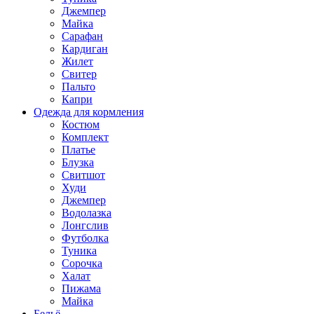
Джемпер
Майка
Сарафан
Кардиган
Жилет
Свитер
Пальто
Капри
Одежда для кормления
Костюм
Комплект
Платье
Блузка
Свитшот
Худи
Джемпер
Водолазка
Лонгслив
Футболка
Туника
Сорочка
Халат
Пижама
Майка
Бельё