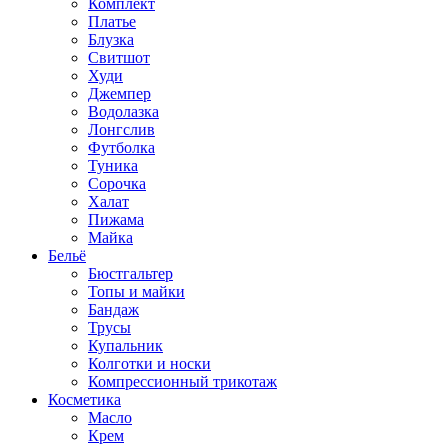
Комплект
Платье
Блузка
Свитшот
Худи
Джемпер
Водолазка
Лонгслив
Футболка
Туника
Сорочка
Халат
Пижама
Майка
Бельё
Бюстгальтер
Топы и майки
Бандаж
Трусы
Купальник
Колготки и носки
Компрессионный трикотаж
Косметика
Масло
Крем