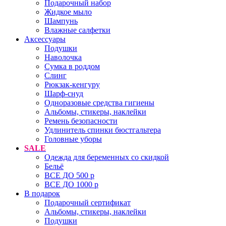
Подарочный набор
Жидкое мыло
Шампунь
Влажные салфетки
Аксессуары
Подушки
Наволочка
Сумка в роддом
Cлинг
Рюкзак-кенгуру
Шарф-снуд
Одноразовые средства гигиены
Альбомы, стикеры, наклейки
Ремень безопасности
Удлинитель спинки бюстгальтера
Головные уборы
SALE
Одежда для беременных со скидкой
Бельё
ВСЕ ДО 500 р
ВСЕ ДО 1000 р
В подарок
Подарочный сертификат
Альбомы, стикеры, наклейки
Подушки