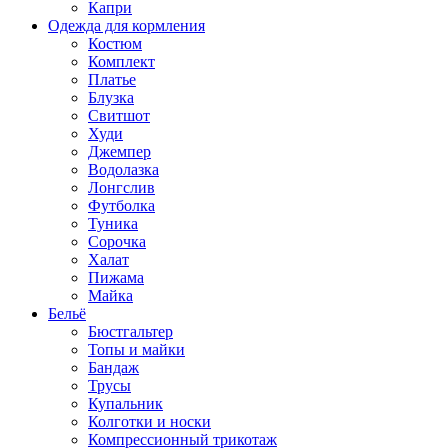
Капри
Одежда для кормления
Костюм
Комплект
Платье
Блузка
Свитшот
Худи
Джемпер
Водолазка
Лонгслив
Футболка
Туника
Сорочка
Халат
Пижама
Майка
Бельё
Бюстгальтер
Топы и майки
Бандаж
Трусы
Купальник
Колготки и носки
Компрессионный трикотаж