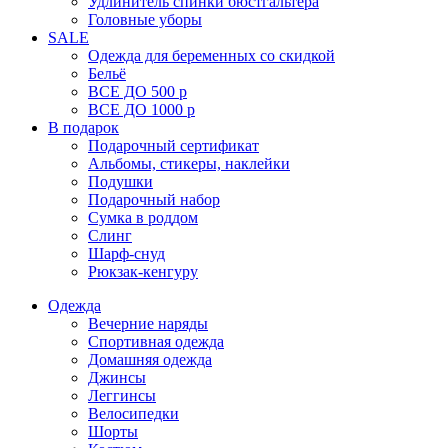
Удлинитель спинки бюстгальтера
Головные уборы
SALE
Одежда для беременных со скидкой
Бельё
ВСЕ ДО 500 р
ВСЕ ДО 1000 р
В подарок
Подарочный сертификат
Альбомы, стикеры, наклейки
Подушки
Подарочный набор
Сумка в роддом
Слинг
Шарф-снуд
Рюкзак-кенгуру
Одежда
Вечерние наряды
Спортивная одежда
Домашняя одежда
Джинсы
Леггинсы
Велосипедки
Шорты