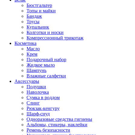
Бюстгальтер
Топы и майки
Бандаж
Трусы
Купальник
Колготки и носки
Компрессионный трикотаж
Косметика
Масло
Крем
Подарочный набор
Жидкое мыло
Шампунь
Влажные салфетки
Аксессуары
Подушки
Наволочка
Сумка в роддом
Cлинг
Рюкзак-кенгуру
Шарф-снуд
Одноразовые средства гигиены
Альбомы, стикеры, наклейки
Ремень безопасности