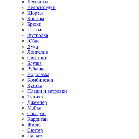
Леггинсы
Велосипедки
Шорты
Костюм
Брюки
Платье
Футболка
Юбка
Худи
Лонгслив
Свитшот
Блузка
Рубашка
Водолазка
Комбинезон
Куртка
Плащи и ветровки
Туника
Джемпер
Майка
Сарафан
Кардиган
Жилет
Свитер
Пальто