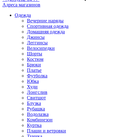
Адреса магазинов
Одежда
Вечерние наряды
Спортивная одежда
Домашняя одежда
Джинсы
Леггинсы
Велосипедки
Шорты
Костюм
Брюки
Платье
Футболка
Юбка
Худи
Лонгслив
Свитшот
Блузка
Рубашка
Водолазка
Комбинезон
Куртка
Плащи и ветровки
Туника