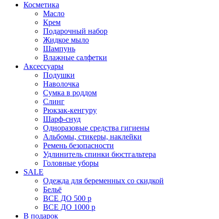
Косметика
Масло
Крем
Подарочный набор
Жидкое мыло
Шампунь
Влажные салфетки
Аксессуары
Подушки
Наволочка
Сумка в роддом
Cлинг
Рюкзак-кенгуру
Шарф-снуд
Одноразовые средства гигиены
Альбомы, стикеры, наклейки
Ремень безопасности
Удлинитель спинки бюстгальтера
Головные уборы
SALE
Одежда для беременных со скидкой
Бельё
ВСЕ ДО 500 р
ВСЕ ДО 1000 р
В подарок