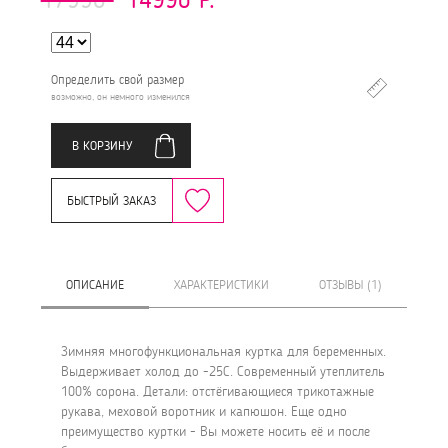
Определить свой размер
возможно, он немного изменился
В КОРЗИНУ
БЫСТРЫЙ ЗАКАЗ
ОПИСАНИЕ
ХАРАКТЕРИСТИКИ
ОТЗЫВЫ (1)
Зимняя многофункциональная куртка для беременных.
Выдерживает холод до -25С. Современный утеплитель
100% сорона. Детали: отстёгивающиеся трикотажные
рукава, меховой воротник и капюшон. Еще одно
преимущество куртки - Вы можете носить её и после