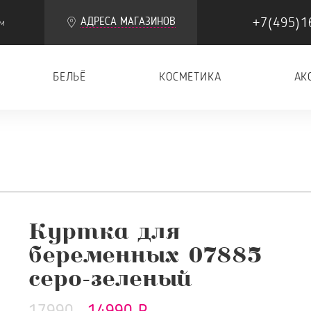
+7(495)1
АДРЕСА МАГАЗИНОВ
м
БЕЛЬЁ
КОСМЕТИКА
АК
Куртка для
беременных 07885
серо-зеленый
17990
14990 Р.