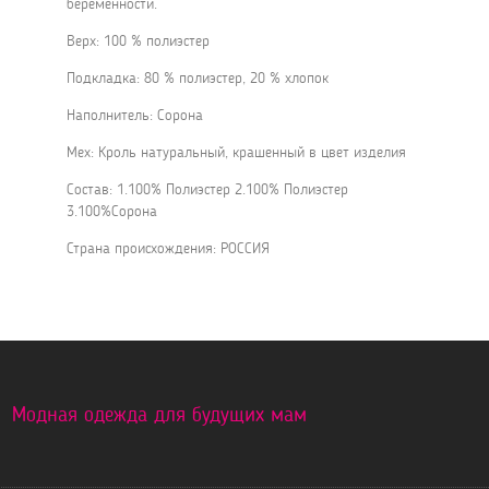
беременности.
Верх: 100 % полиэстер
Подкладка: 80 % полиэстер, 20 % хлопок
Наполнитель: Сорона
Мех: Кроль натуральный, крашенный в цвет изделия
Состав: 1.100% Полиэстер 2.100% Полиэстер
3.100%Сорона
Страна происхождения: РОССИЯ
Модная одежда для будущих мам