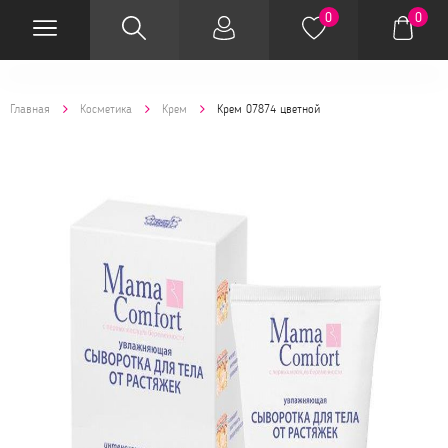
0
0
Главная
Косметика
Крем
Крем 07874 цветной