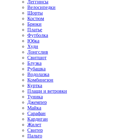
Леггинсы
Велосипедки
Шорты
Костюм
Брюки
Платье
Футболка
Юбка
Худи
Лонгслив
Свитшот
Блузка
Рубашка
Водолазка
Комбинезон
Куртка
Плащи и ветровки
Туника
Джемпер
Майка
Сарафан
Кардиган
Жилет
Свитер
Пальто