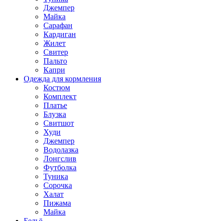
Джемпер
Майка
Сарафан
Кардиган
Жилет
Свитер
Пальто
Капри
Одежда для кормления
Костюм
Комплект
Платье
Блузка
Свитшот
Худи
Джемпер
Водолазка
Лонгслив
Футболка
Туника
Сорочка
Халат
Пижама
Майка
Бельё