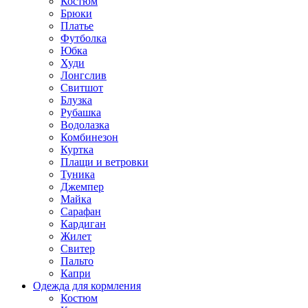
Костюм
Брюки
Платье
Футболка
Юбка
Худи
Лонгслив
Свитшот
Блузка
Рубашка
Водолазка
Комбинезон
Куртка
Плащи и ветровки
Туника
Джемпер
Майка
Сарафан
Кардиган
Жилет
Свитер
Пальто
Капри
Одежда для кормления
Костюм