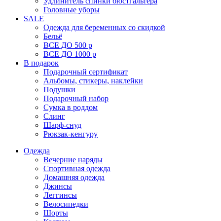
Удлинитель спинки бюстгальтера
Головные уборы
SALE
Одежда для беременных со скидкой
Бельё
ВСЕ ДО 500 р
ВСЕ ДО 1000 р
В подарок
Подарочный сертификат
Альбомы, стикеры, наклейки
Подушки
Подарочный набор
Сумка в роддом
Слинг
Шарф-снуд
Рюкзак-кенгуру
Одежда
Вечерние наряды
Спортивная одежда
Домашняя одежда
Джинсы
Леггинсы
Велосипедки
Шорты