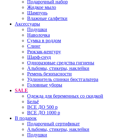
Подарочный набор
Жидкое мыло
Шампунь
Влажные салфетки
Аксессуары
Подушки
Наволочка
Сумка в роддом
Cлинг
Рюкзак-кенгуру
Шарф-снуд
Одноразовые средства гигиены
Альбомы, стикеры, наклейки
Ремень безопасности
Удлинитель спинки бюстгальтера
Головные уборы
SALE
Одежда для беременных со скидкой
Бельё
ВСЕ ДО 500 р
ВСЕ ДО 1000 р
В подарок
Подарочный сертификат
Альбомы, стикеры, наклейки
Подушки