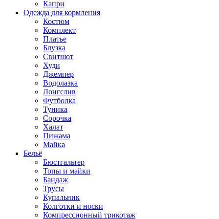
Капри
Одежда для кормления
Костюм
Комплект
Платье
Блузка
Свитшот
Худи
Джемпер
Водолазка
Лонгслив
Футболка
Туника
Сорочка
Халат
Пижама
Майка
Бельё
Бюстгальтер
Топы и майки
Бандаж
Трусы
Купальник
Колготки и носки
Компрессионный трикотаж