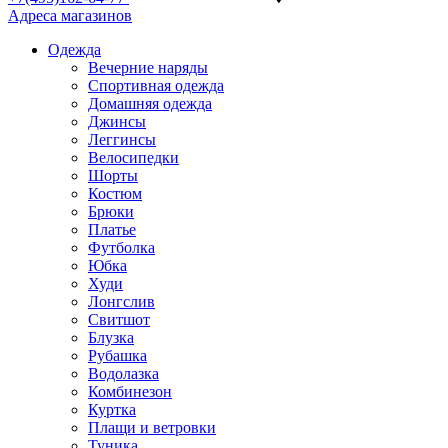
Адреса магазинов
Одежда
Вечерние наряды
Спортивная одежда
Домашняя одежда
Джинсы
Леггинсы
Велосипедки
Шорты
Костюм
Брюки
Платье
Футболка
Юбка
Худи
Лонгслив
Свитшот
Блузка
Рубашка
Водолазка
Комбинезон
Куртка
Плащи и ветровки
Туника