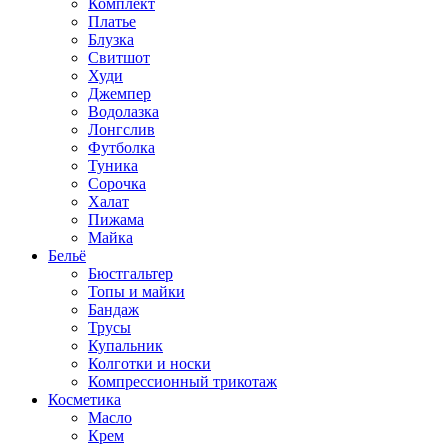
Комплект
Платье
Блузка
Свитшот
Худи
Джемпер
Водолазка
Лонгслив
Футболка
Туника
Сорочка
Халат
Пижама
Майка
Бельё
Бюстгальтер
Топы и майки
Бандаж
Трусы
Купальник
Колготки и носки
Компрессионный трикотаж
Косметика
Масло
Крем