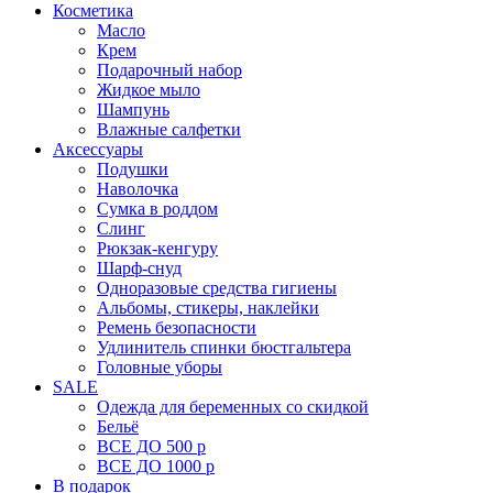
Косметика
Масло
Крем
Подарочный набор
Жидкое мыло
Шампунь
Влажные салфетки
Аксессуары
Подушки
Наволочка
Сумка в роддом
Cлинг
Рюкзак-кенгуру
Шарф-снуд
Одноразовые средства гигиены
Альбомы, стикеры, наклейки
Ремень безопасности
Удлинитель спинки бюстгальтера
Головные уборы
SALE
Одежда для беременных со скидкой
Бельё
ВСЕ ДО 500 р
ВСЕ ДО 1000 р
В подарок