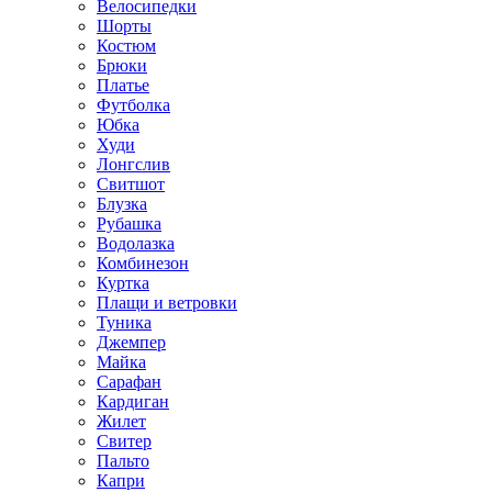
Велосипедки
Шорты
Костюм
Брюки
Платье
Футболка
Юбка
Худи
Лонгслив
Свитшот
Блузка
Рубашка
Водолазка
Комбинезон
Куртка
Плащи и ветровки
Туника
Джемпер
Майка
Сарафан
Кардиган
Жилет
Свитер
Пальто
Капри