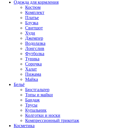
Одежда для кормления
Костюм
Комплект
Платье
Блузка
Свитшот
Худи
Джемпер
Водолазка
Лонгслив
Футболка
Туника
Сорочка
Халат
Пижама
Майка
Бельё
Бюстгальтер
Топы и майки
Бандаж
Трусы
Купальник
Колготки и носки
Компрессионный трикотаж
Косметика