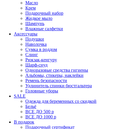
Масло
Крем
Подарочный набор
Жидкое мыло
Шампунь
Влажные салфетки
Аксессуары
Подушки
Наволочка
Сумка в роддом
Cлинг
Рюкзак-кенгуру
Шарф-снуд
Одноразовые средства гигиены
Альбомы, стикеры, наклейки
Ремень безопасности
Удлинитель спинки бюстгальтера
Головные уборы
SALE
Одежда для беременных со скидкой
Бельё
ВСЕ ДО 500 р
ВСЕ ДО 1000 р
В подарок
Подарочный сертификат