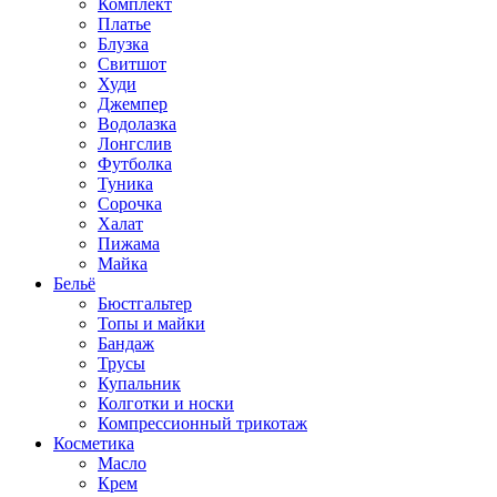
Комплект
Платье
Блузка
Свитшот
Худи
Джемпер
Водолазка
Лонгслив
Футболка
Туника
Сорочка
Халат
Пижама
Майка
Бельё
Бюстгальтер
Топы и майки
Бандаж
Трусы
Купальник
Колготки и носки
Компрессионный трикотаж
Косметика
Масло
Крем