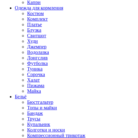
Капри
Одежда для кормления
Костюм
Комплект
Платье
Блузка
Свитшот
Худи
Джемпер
Водолазка
Лонгслив
Футболка
Туника
Сорочка
Халат
Пижама
Майка
Бельё
Бюстгальтер
Топы и майки
Бандаж
Трусы
Купальник
Колготки и носки
Компрессионный трикотаж