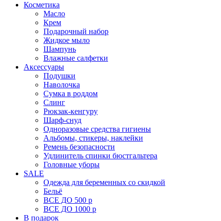
Косметика
Масло
Крем
Подарочный набор
Жидкое мыло
Шампунь
Влажные салфетки
Аксессуары
Подушки
Наволочка
Сумка в роддом
Cлинг
Рюкзак-кенгуру
Шарф-снуд
Одноразовые средства гигиены
Альбомы, стикеры, наклейки
Ремень безопасности
Удлинитель спинки бюстгальтера
Головные уборы
SALE
Одежда для беременных со скидкой
Бельё
ВСЕ ДО 500 р
ВСЕ ДО 1000 р
В подарок