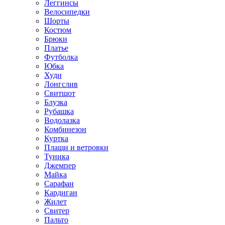
Леггинсы
Велосипедки
Шорты
Костюм
Брюки
Платье
Футболка
Юбка
Худи
Лонгслив
Свитшот
Блузка
Рубашка
Водолазка
Комбинезон
Куртка
Плащи и ветровки
Туника
Джемпер
Майка
Сарафан
Кардиган
Жилет
Свитер
Пальто