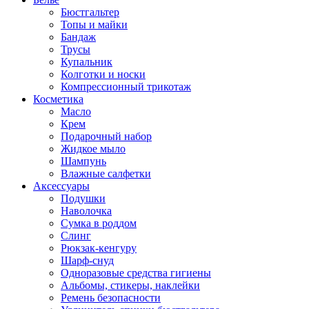
Бюстгальтер
Топы и майки
Бандаж
Трусы
Купальник
Колготки и носки
Компрессионный трикотаж
Косметика
Масло
Крем
Подарочный набор
Жидкое мыло
Шампунь
Влажные салфетки
Аксессуары
Подушки
Наволочка
Сумка в роддом
Cлинг
Рюкзак-кенгуру
Шарф-снуд
Одноразовые средства гигиены
Альбомы, стикеры, наклейки
Ремень безопасности