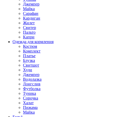
Джемпер
Майка
Сарафан
Кардиган
Жилет
Свитер
Пальто
Капри
Одежда для кормления
Костюм
Комплект
Платье
Блузка
Свитшот
Худи
Джемпер
Водолазка
Лонгслив
Футболка
Туника
Сорочка
Халат
Пижама
Майка
Бельё