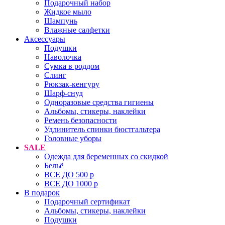
Подарочный набор
Жидкое мыло
Шампунь
Влажные салфетки
Аксессуары
Подушки
Наволочка
Сумка в роддом
Cлинг
Рюкзак-кенгуру
Шарф-снуд
Одноразовые средства гигиены
Альбомы, стикеры, наклейки
Ремень безопасности
Удлинитель спинки бюстгальтера
Головные уборы
SALE
Одежда для беременных со скидкой
Бельё
ВСЕ ДО 500 р
ВСЕ ДО 1000 р
В подарок
Подарочный сертификат
Альбомы, стикеры, наклейки
Подушки