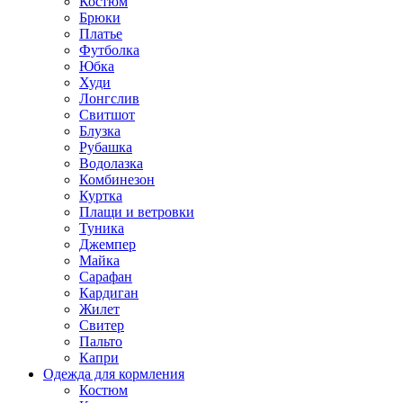
Костюм
Брюки
Платье
Футболка
Юбка
Худи
Лонгслив
Свитшот
Блузка
Рубашка
Водолазка
Комбинезон
Куртка
Плащи и ветровки
Туника
Джемпер
Майка
Сарафан
Кардиган
Жилет
Свитер
Пальто
Капри
Одежда для кормления
Костюм