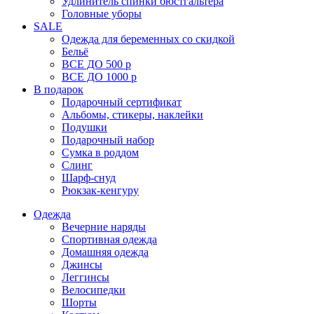
Удлинитель спинки бюстгальтера
Головные уборы
SALE
Одежда для беременных со скидкой
Бельё
ВСЕ ДО 500 р
ВСЕ ДО 1000 р
В подарок
Подарочный сертификат
Альбомы, стикеры, наклейки
Подушки
Подарочный набор
Сумка в роддом
Слинг
Шарф-снуд
Рюкзак-кенгуру
Одежда
Вечерние наряды
Спортивная одежда
Домашняя одежда
Джинсы
Леггинсы
Велосипедки
Шорты