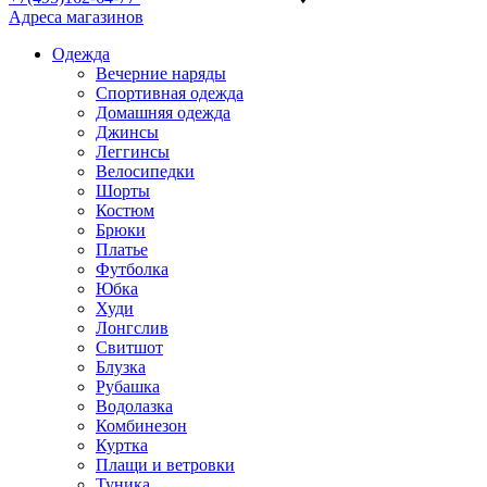
Адреса магазинов
Одежда
Вечерние наряды
Спортивная одежда
Домашняя одежда
Джинсы
Леггинсы
Велосипедки
Шорты
Костюм
Брюки
Платье
Футболка
Юбка
Худи
Лонгслив
Свитшот
Блузка
Рубашка
Водолазка
Комбинезон
Куртка
Плащи и ветровки
Туника