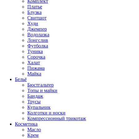
Комплект
Платье
Блузка
Свитшот
Худи
Джемпер
Водолазка
Лонгслив
Футболка
Туника
Сорочка
Халат
Пижама
Майка
Бельё
Бюстгальтер
Топы и майки
Бандаж
Трусы
Купальник
Колготки и носки
Компрессионный трикотаж
Косметика
Масло
Крем