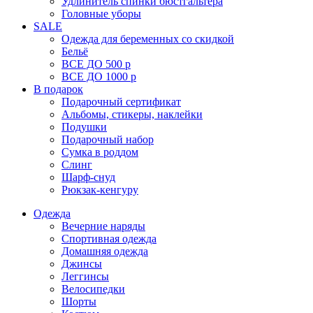
Удлинитель спинки бюстгальтера
Головные уборы
SALE
Одежда для беременных со скидкой
Бельё
ВСЕ ДО 500 р
ВСЕ ДО 1000 р
В подарок
Подарочный сертификат
Альбомы, стикеры, наклейки
Подушки
Подарочный набор
Сумка в роддом
Слинг
Шарф-снуд
Рюкзак-кенгуру
Одежда
Вечерние наряды
Спортивная одежда
Домашняя одежда
Джинсы
Леггинсы
Велосипедки
Шорты