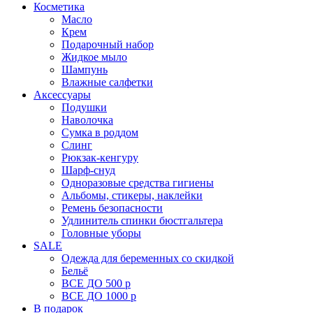
Косметика
Масло
Крем
Подарочный набор
Жидкое мыло
Шампунь
Влажные салфетки
Аксессуары
Подушки
Наволочка
Сумка в роддом
Cлинг
Рюкзак-кенгуру
Шарф-снуд
Одноразовые средства гигиены
Альбомы, стикеры, наклейки
Ремень безопасности
Удлинитель спинки бюстгальтера
Головные уборы
SALE
Одежда для беременных со скидкой
Бельё
ВСЕ ДО 500 р
ВСЕ ДО 1000 р
В подарок