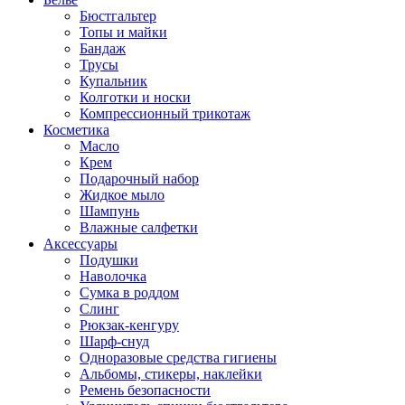
Бюстгальтер
Топы и майки
Бандаж
Трусы
Купальник
Колготки и носки
Компрессионный трикотаж
Косметика
Масло
Крем
Подарочный набор
Жидкое мыло
Шампунь
Влажные салфетки
Аксессуары
Подушки
Наволочка
Сумка в роддом
Cлинг
Рюкзак-кенгуру
Шарф-снуд
Одноразовые средства гигиены
Альбомы, стикеры, наклейки
Ремень безопасности