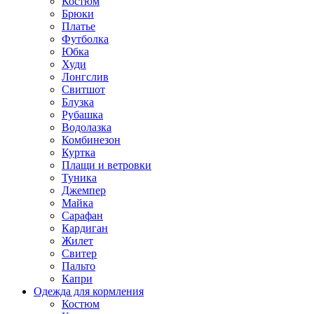
Костюм
Брюки
Платье
Футболка
Юбка
Худи
Лонгслив
Свитшот
Блузка
Рубашка
Водолазка
Комбинезон
Куртка
Плащи и ветровки
Туника
Джемпер
Майка
Сарафан
Кардиган
Жилет
Свитер
Пальто
Капри
Одежда для кормления
Костюм