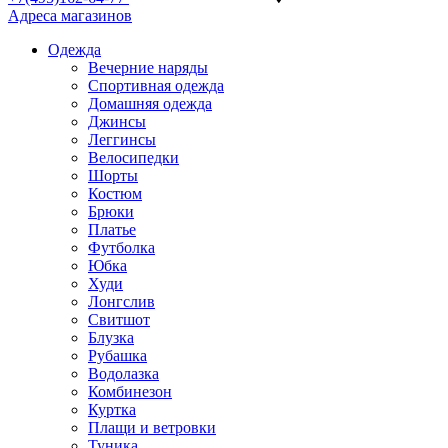
Адреса магазинов
Одежда
Вечерние наряды
Спортивная одежда
Домашняя одежда
Джинсы
Леггинсы
Велосипедки
Шорты
Костюм
Брюки
Платье
Футболка
Юбка
Худи
Лонгслив
Свитшот
Блузка
Рубашка
Водолазка
Комбинезон
Куртка
Плащи и ветровки
Туника