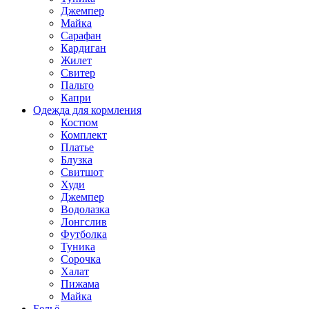
Джемпер
Майка
Сарафан
Кардиган
Жилет
Свитер
Пальто
Капри
Одежда для кормления
Костюм
Комплект
Платье
Блузка
Свитшот
Худи
Джемпер
Водолазка
Лонгслив
Футболка
Туника
Сорочка
Халат
Пижама
Майка
Бельё