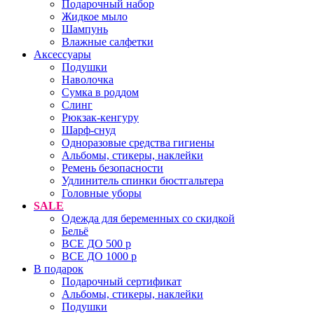
Подарочный набор
Жидкое мыло
Шампунь
Влажные салфетки
Аксессуары
Подушки
Наволочка
Сумка в роддом
Cлинг
Рюкзак-кенгуру
Шарф-снуд
Одноразовые средства гигиены
Альбомы, стикеры, наклейки
Ремень безопасности
Удлинитель спинки бюстгальтера
Головные уборы
SALE
Одежда для беременных со скидкой
Бельё
ВСЕ ДО 500 р
ВСЕ ДО 1000 р
В подарок
Подарочный сертификат
Альбомы, стикеры, наклейки
Подушки