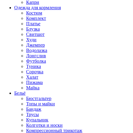
Капри
Одежда для кормления
Костюм
Комплект
Платье
Блузка
Свитшот
Худи
Джемпер
Водолазка
Лонгслив
Футболка
Туника
Сорочка
Халат
Пижама
Майка
Бельё
Бюстгальтер
Топы и майки
Бандаж
Трусы
Купальник
Колготки и носки
Компрессионный трикотаж