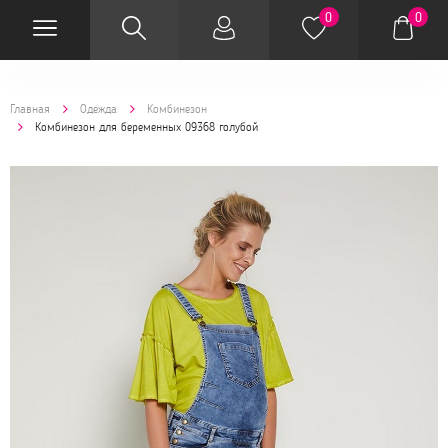
0
0
Главная
Одежда
Комбинезон
Комбинезон для беременных 09368 голубой