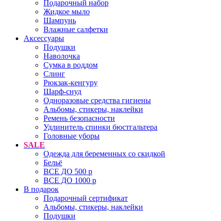
Подарочный набор
Жидкое мыло
Шампунь
Влажные салфетки
Аксессуары
Подушки
Наволочка
Сумка в роддом
Cлинг
Рюкзак-кенгуру
Шарф-снуд
Одноразовые средства гигиены
Альбомы, стикеры, наклейки
Ремень безопасности
Удлинитель спинки бюстгальтера
Головные уборы
SALE
Одежда для беременных со скидкой
Бельё
ВСЕ ДО 500 р
ВСЕ ДО 1000 р
В подарок
Подарочный сертификат
Альбомы, стикеры, наклейки
Подушки