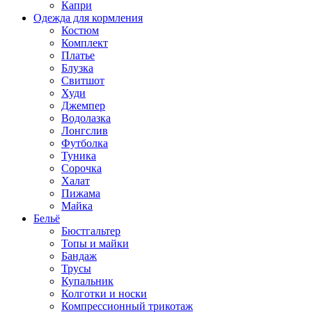
Капри
Одежда для кормления
Костюм
Комплект
Платье
Блузка
Свитшот
Худи
Джемпер
Водолазка
Лонгслив
Футболка
Туника
Сорочка
Халат
Пижама
Майка
Бельё
Бюстгальтер
Топы и майки
Бандаж
Трусы
Купальник
Колготки и носки
Компрессионный трикотаж