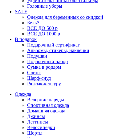
Удлинитель спинки бюстгальтера
Головные уборы
SALE
Одежда для беременных со скидкой
Бельё
ВСЕ ДО 500 р
ВСЕ ДО 1000 р
В подарок
Подарочный сертификат
Альбомы, стикеры, наклейки
Подушки
Подарочный набор
Сумка в роддом
Слинг
Шарф-снуд
Рюкзак-кенгуру
Одежда
Вечерние наряды
Спортивная одежда
Домашняя одежда
Джинсы
Леггинсы
Велосипедки
Шорты