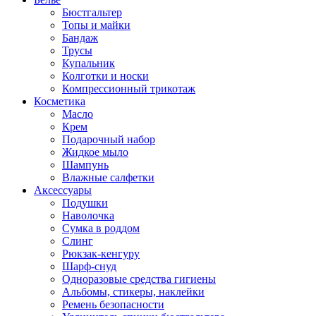
Бюстгальтер
Топы и майки
Бандаж
Трусы
Купальник
Колготки и носки
Компрессионный трикотаж
Косметика
Масло
Крем
Подарочный набор
Жидкое мыло
Шампунь
Влажные салфетки
Аксессуары
Подушки
Наволочка
Сумка в роддом
Cлинг
Рюкзак-кенгуру
Шарф-снуд
Одноразовые средства гигиены
Альбомы, стикеры, наклейки
Ремень безопасности