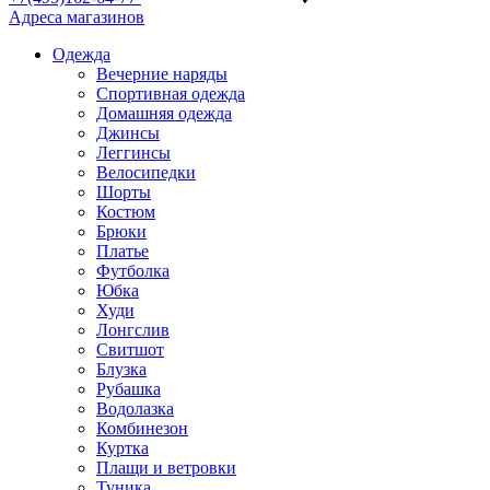
Адреса магазинов
Одежда
Вечерние наряды
Спортивная одежда
Домашняя одежда
Джинсы
Леггинсы
Велосипедки
Шорты
Костюм
Брюки
Платье
Футболка
Юбка
Худи
Лонгслив
Свитшот
Блузка
Рубашка
Водолазка
Комбинезон
Куртка
Плащи и ветровки
Туника