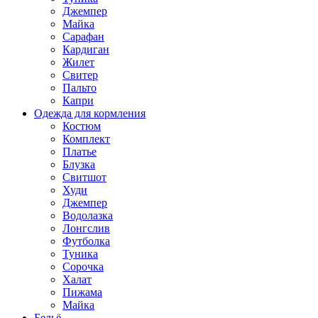
Джемпер
Майка
Сарафан
Кардиган
Жилет
Свитер
Пальто
Капри
Одежда для кормления
Костюм
Комплект
Платье
Блузка
Свитшот
Худи
Джемпер
Водолазка
Лонгслив
Футболка
Туника
Сорочка
Халат
Пижама
Майка
Бельё