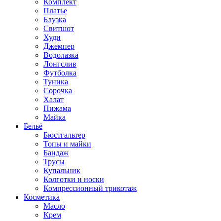
Комплект
Платье
Блузка
Свитшот
Худи
Джемпер
Водолазка
Лонгслив
Футболка
Туника
Сорочка
Халат
Пижама
Майка
Бельё
Бюстгальтер
Топы и майки
Бандаж
Трусы
Купальник
Колготки и носки
Компрессионный трикотаж
Косметика
Масло
Крем