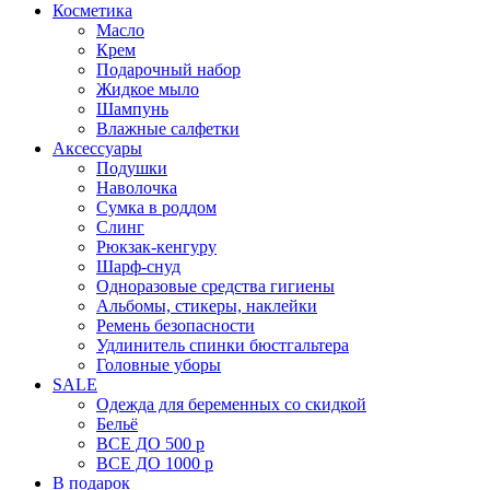
Косметика
Масло
Крем
Подарочный набор
Жидкое мыло
Шампунь
Влажные салфетки
Аксессуары
Подушки
Наволочка
Сумка в роддом
Cлинг
Рюкзак-кенгуру
Шарф-снуд
Одноразовые средства гигиены
Альбомы, стикеры, наклейки
Ремень безопасности
Удлинитель спинки бюстгальтера
Головные уборы
SALE
Одежда для беременных со скидкой
Бельё
ВСЕ ДО 500 р
ВСЕ ДО 1000 р
В подарок