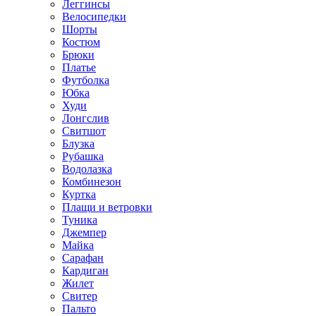
Леггинсы
Велосипедки
Шорты
Костюм
Брюки
Платье
Футболка
Юбка
Худи
Лонгслив
Свитшот
Блузка
Рубашка
Водолазка
Комбинезон
Куртка
Плащи и ветровки
Туника
Джемпер
Майка
Сарафан
Кардиган
Жилет
Свитер
Пальто