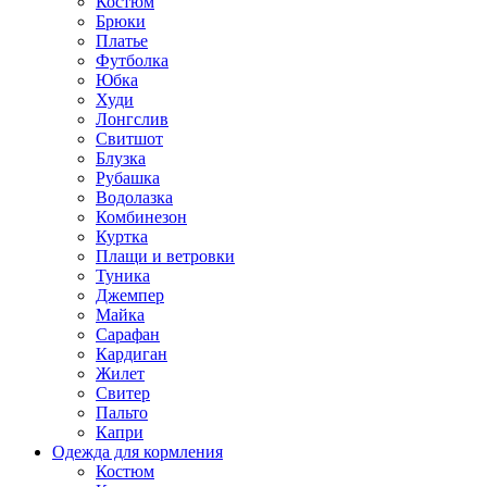
Костюм
Брюки
Платье
Футболка
Юбка
Худи
Лонгслив
Свитшот
Блузка
Рубашка
Водолазка
Комбинезон
Куртка
Плащи и ветровки
Туника
Джемпер
Майка
Сарафан
Кардиган
Жилет
Свитер
Пальто
Капри
Одежда для кормления
Костюм