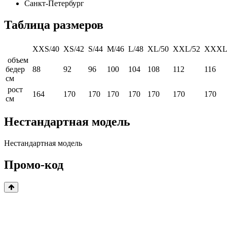
Санкт-Петербург
Таблица размеров
XXS/40
XS/42
S/44
M/46
L/48
XL/50
XXL/52
XXXL
объем
бедер
88
92
96
100
104
108
112
116
см
рост
164
170
170
170
170
170
170
170
см
Нестандартная модель
Нестандартная модель
Промо-код