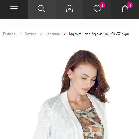
0
0
Главная
Одежда
Кардиган
Кардиган для беременных 09437 экри