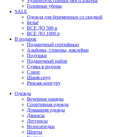
Удлинитель спинки бюстгальтера
Головные уборы
SALE
Одежда для беременных со скидкой
Бельё
ВСЕ ДО 500 р
ВСЕ ДО 1000 р
В подарок
Подарочный сертификат
Альбомы, стикеры, наклейки
Подушки
Подарочный набор
Сумка в роддом
Слинг
Шарф-снуд
Рюкзак-кенгуру
Одежда
Вечерние наряды
Спортивная одежда
Домашняя одежда
Джинсы
Леггинсы
Велосипедки
Шорты