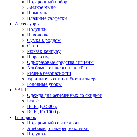
Подарочный набор
Жидкое мыло
Шампунь
Влажные салфетки
Аксессуары
Подушки
Наволочка
Сумка в роддом
Cлинг
Рюкзак-кенгуру
Шарф-снуд
Одноразовые средства гигиены
Альбомы, стикеры, наклейки
Ремень безопасности
Удлинитель спинки бюстгальтера
Головные уборы
SALE
Одежда для беременных со скидкой
Бельё
ВСЕ ДО 500 р
ВСЕ ДО 1000 р
В подарок
Подарочный сертификат
Альбомы, стикеры, наклейки
Подушки