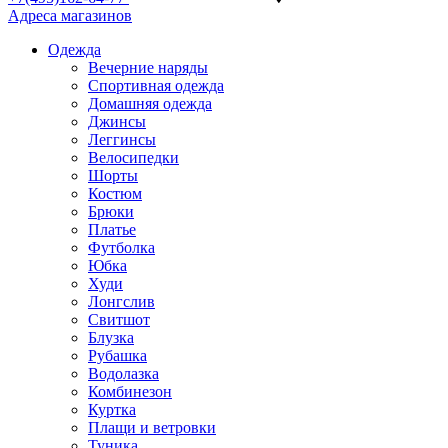
Адреса магазинов
Одежда
Вечерние наряды
Спортивная одежда
Домашняя одежда
Джинсы
Леггинсы
Велосипедки
Шорты
Костюм
Брюки
Платье
Футболка
Юбка
Худи
Лонгслив
Свитшот
Блузка
Рубашка
Водолазка
Комбинезон
Куртка
Плащи и ветровки
Туника