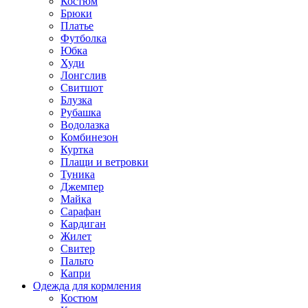
Костюм
Брюки
Платье
Футболка
Юбка
Худи
Лонгслив
Свитшот
Блузка
Рубашка
Водолазка
Комбинезон
Куртка
Плащи и ветровки
Туника
Джемпер
Майка
Сарафан
Кардиган
Жилет
Свитер
Пальто
Капри
Одежда для кормления
Костюм