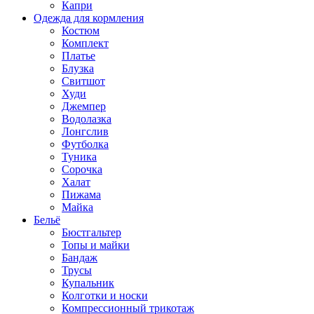
Капри
Одежда для кормления
Костюм
Комплект
Платье
Блузка
Свитшот
Худи
Джемпер
Водолазка
Лонгслив
Футболка
Туника
Сорочка
Халат
Пижама
Майка
Бельё
Бюстгальтер
Топы и майки
Бандаж
Трусы
Купальник
Колготки и носки
Компрессионный трикотаж