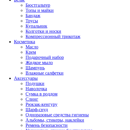
Бюстгальтер
Топы и майки
Бандаж
Трусы
Купальник
Колготки и носки
Компрессионный трикотаж
Косметика
Масло
Крем
Подарочный набор
Жидкое мыло
Шампунь
Влажные салфетки
Аксессуары
Подушки
Наволочка
Сумка в роддом
Cлинг
Рюкзак-кенгуру
Шарф-снуд
Одноразовые средства гигиены
Альбомы, стикеры, наклейки
Ремень безопасности