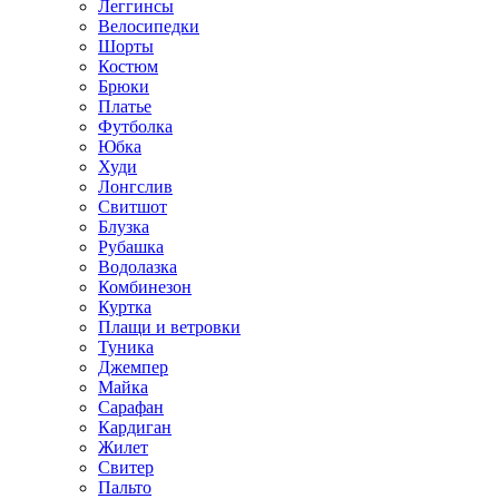
Леггинсы
Велосипедки
Шорты
Костюм
Брюки
Платье
Футболка
Юбка
Худи
Лонгслив
Свитшот
Блузка
Рубашка
Водолазка
Комбинезон
Куртка
Плащи и ветровки
Туника
Джемпер
Майка
Сарафан
Кардиган
Жилет
Свитер
Пальто