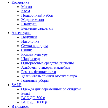
Косметика
Масло
Крем
Подарочный набор
Жидкое мыло
Шампунь
Влажные салфетки
Аксессуары
Подушки
Наволочка
Сумка в роддом
Cлинг
Рюкзак-кенгуру
Шарф-снуд
Одноразовые средства гигиены
Альбомы, стикеры, наклейки
Ремень безопасности
Удлинитель спинки бюстгальтера
Головные уборы
SALE
Одежда для беременных со скидкой
Бельё
ВСЕ ДО 500 р
ВСЕ ДО 1000 р
В подарок