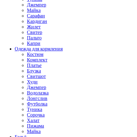
Джемпер
Майка
Сарафан
Кардиган
Жилет
Свитер
Пальто
Капри
Одежда для кормления
Костюм
Комплект
Платье
Блузка
Свитшот
Худи
Джемпер
Водолазка
Лонгслив
Футболка
Туника
Сорочка
Халат
Пижама
Майка
Бельё