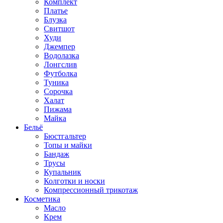
Комплект
Платье
Блузка
Свитшот
Худи
Джемпер
Водолазка
Лонгслив
Футболка
Туника
Сорочка
Халат
Пижама
Майка
Бельё
Бюстгальтер
Топы и майки
Бандаж
Трусы
Купальник
Колготки и носки
Компрессионный трикотаж
Косметика
Масло
Крем