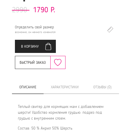
2990
1790 Р.
Определить свой размер
возможно, он немного изменился
В КОРЗИНУ
БЫСТРЫЙ ЗАКАЗ
ОПИСАНИЕ
ХАРАКТЕРИСТИКИ
ОТЗЫВЫ (0)
Теплый свитер для кормящих мам с добавлением
шерсти! Удобство кормления грудью: подрез под
грудью с внутренним слоем.
Состав: 50 % Акрил 50% Шерсть