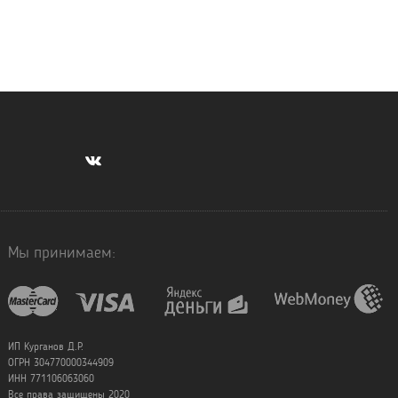
Мы принимаем:
ИП Курганов Д.Р.
ОГРН 304770000344909
ИНН 771106063060
Все права защищены 2020