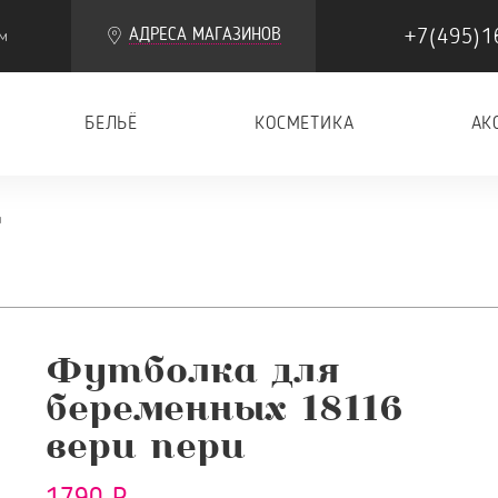
+7(495)1
АДРЕСА МАГАЗИНОВ
м
БЕЛЬЁ
КОСМЕТИКА
АК
и
Футболка для
беременных 18116
вери пери
1790 Р.