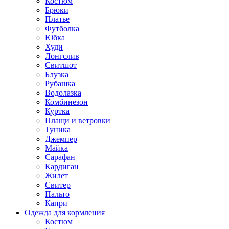
Костюм
Брюки
Платье
Футболка
Юбка
Худи
Лонгслив
Свитшот
Блузка
Рубашка
Водолазка
Комбинезон
Куртка
Плащи и ветровки
Туника
Джемпер
Майка
Сарафан
Кардиган
Жилет
Свитер
Пальто
Капри
Одежда для кормления
Костюм