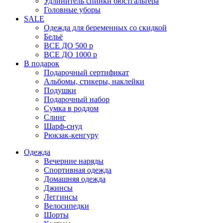
Удлинитель спинки бюстгальтера
Головные уборы
SALE
Одежда для беременных со скидкой
Бельё
ВСЕ ДО 500 р
ВСЕ ДО 1000 р
В подарок
Подарочный сертификат
Альбомы, стикеры, наклейки
Подушки
Подарочный набор
Сумка в роддом
Слинг
Шарф-снуд
Рюкзак-кенгуру
Одежда
Вечерние наряды
Спортивная одежда
Домашняя одежда
Джинсы
Леггинсы
Велосипедки
Шорты