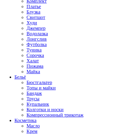
Комплект
Платье
Блузка
Свитшот
Худи
Джемпер
Водолазка
Лонгслив
Футболка
Туника
Сорочка
Халат
Пижама
Майка
Бельё
Бюстгальтер
Топы и майки
Бандаж
Трусы
Купальник
Колготки и носки
Компрессионный трикотаж
Косметика
Масло
Крем