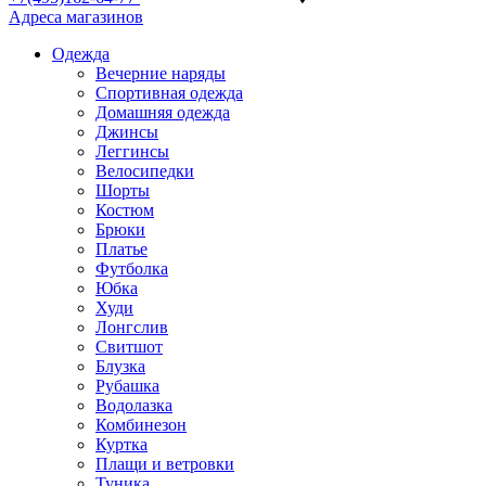
Адреса магазинов
Одежда
Вечерние наряды
Спортивная одежда
Домашняя одежда
Джинсы
Леггинсы
Велосипедки
Шорты
Костюм
Брюки
Платье
Футболка
Юбка
Худи
Лонгслив
Свитшот
Блузка
Рубашка
Водолазка
Комбинезон
Куртка
Плащи и ветровки
Туника