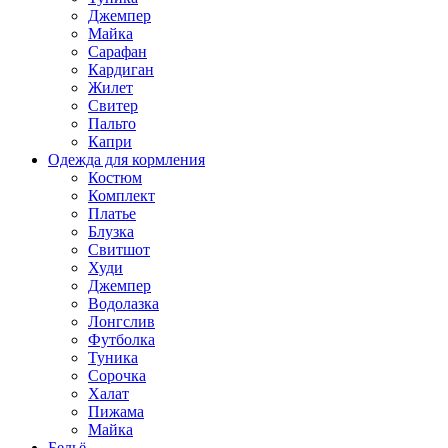
Джемпер
Майка
Сарафан
Кардиган
Жилет
Свитер
Пальто
Капри
Одежда для кормления
Костюм
Комплект
Платье
Блузка
Свитшот
Худи
Джемпер
Водолазка
Лонгслив
Футболка
Туника
Сорочка
Халат
Пижама
Майка
Бельё