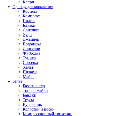
Капри
Одежда для кормления
Костюм
Комплект
Платье
Блузка
Свитшот
Худи
Джемпер
Водолазка
Лонгслив
Футболка
Туника
Сорочка
Халат
Пижама
Майка
Бельё
Бюстгальтер
Топы и майки
Бандаж
Трусы
Купальник
Колготки и носки
Компрессионный трикотаж