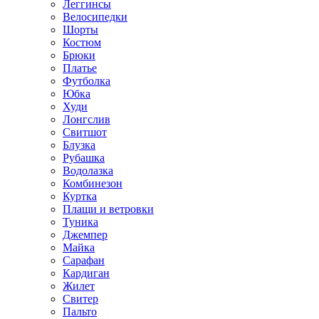
Леггинсы
Велосипедки
Шорты
Костюм
Брюки
Платье
Футболка
Юбка
Худи
Лонгслив
Свитшот
Блузка
Рубашка
Водолазка
Комбинезон
Куртка
Плащи и ветровки
Туника
Джемпер
Майка
Сарафан
Кардиган
Жилет
Свитер
Пальто