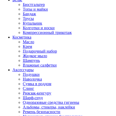
Бюстгальтер
Топы и майки
Бандаж
Трусы
Купальник
Колготки и носки
Компрессионный трикотаж
Косметика
Масло
Крем
Подарочный набор
Жидкое мыло
Шампунь
Влажные салфетки
Аксессуары
Подушки
Наволочка
Сумка в роддом
Cлинг
Рюкзак-кенгуру
Шарф-снуд
Одноразовые средства гигиены
Альбомы, стикеры, наклейки
Ремень безопасности