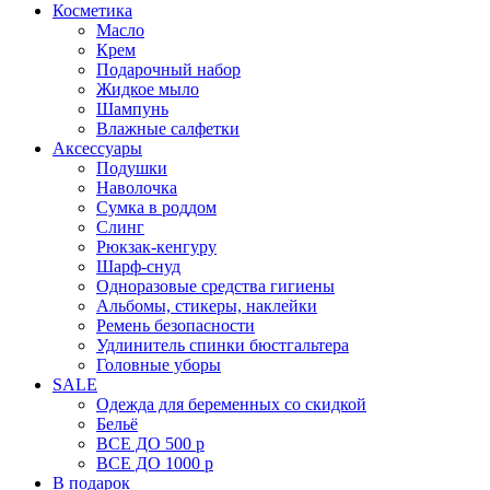
Косметика
Масло
Крем
Подарочный набор
Жидкое мыло
Шампунь
Влажные салфетки
Аксессуары
Подушки
Наволочка
Сумка в роддом
Cлинг
Рюкзак-кенгуру
Шарф-снуд
Одноразовые средства гигиены
Альбомы, стикеры, наклейки
Ремень безопасности
Удлинитель спинки бюстгальтера
Головные уборы
SALE
Одежда для беременных со скидкой
Бельё
ВСЕ ДО 500 р
ВСЕ ДО 1000 р
В подарок