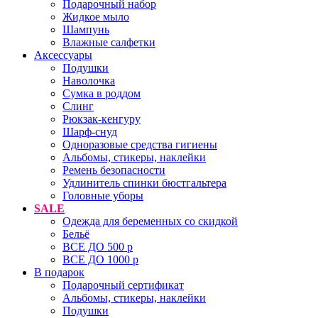
Подарочный набор
Жидкое мыло
Шампунь
Влажные салфетки
Аксессуары
Подушки
Наволочка
Сумка в роддом
Cлинг
Рюкзак-кенгуру
Шарф-снуд
Одноразовые средства гигиены
Альбомы, стикеры, наклейки
Ремень безопасности
Удлинитель спинки бюстгальтера
Головные уборы
SALE
Одежда для беременных со скидкой
Бельё
ВСЕ ДО 500 р
ВСЕ ДО 1000 р
В подарок
Подарочный сертификат
Альбомы, стикеры, наклейки
Подушки