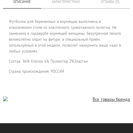
ОПИСАНИЕ
ХАРАКТЕРИСТИКИ
ОТЗЫВЫ (0)
Футболка для беременных и кормящих выполнена в
классическом стиле из эластичного трикотажного полотна. Не
заменима в гардеробе кормящей женщины. Безупречное лекало
великолепно сидит на фигуре, а специальный приём,
используемый в этой модели, позволит накормить ваше чадо в
любых условиях.
Состав: 94% Хлопок 4% Полиэстер 2%Эластан
Страна происхождения: РОССИЯ
Все товары бренда