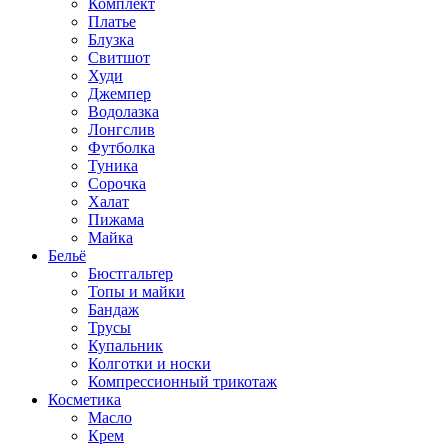
Комплект
Платье
Блузка
Свитшот
Худи
Джемпер
Водолазка
Лонгслив
Футболка
Туника
Сорочка
Халат
Пижама
Майка
Бельё
Бюстгальтер
Топы и майки
Бандаж
Трусы
Купальник
Колготки и носки
Компрессионный трикотаж
Косметика
Масло
Крем