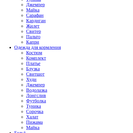
Джемпер
Майка
Сарафан
Кардиган
Жилет
Свитер
Пальто
Капри
Одежда для кормления
Костюм
Комплект
Платье
Блузка
Свитшот
Худи
Джемпер
Водолазка
Лонгслив
Футболка
Туника
Сорочка
Халат
Пижама
Майка
Бельё