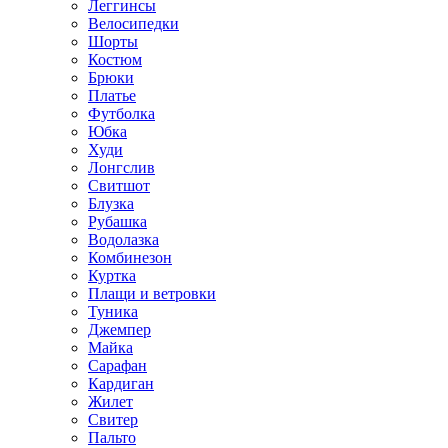
Леггинсы
Велосипедки
Шорты
Костюм
Брюки
Платье
Футболка
Юбка
Худи
Лонгслив
Свитшот
Блузка
Рубашка
Водолазка
Комбинезон
Куртка
Плащи и ветровки
Туника
Джемпер
Майка
Сарафан
Кардиган
Жилет
Свитер
Пальто