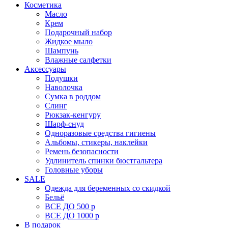
Косметика
Масло
Крем
Подарочный набор
Жидкое мыло
Шампунь
Влажные салфетки
Аксессуары
Подушки
Наволочка
Сумка в роддом
Cлинг
Рюкзак-кенгуру
Шарф-снуд
Одноразовые средства гигиены
Альбомы, стикеры, наклейки
Ремень безопасности
Удлинитель спинки бюстгальтера
Головные уборы
SALE
Одежда для беременных со скидкой
Бельё
ВСЕ ДО 500 р
ВСЕ ДО 1000 р
В подарок