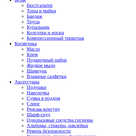
Бюстгальтер
Топы и майки
Бандаж
Трусы
Купальник
Колготки и носки
Компрессионный трикотаж
Косметика
Масло
Крем
Подарочный набор
Жидкое мыло
Шампунь
Влажные салфетки
Аксессуары
Подушки
Наволочка
Сумка в роддом
Cлинг
Рюкзак-кенгуру
Шарф-снуд
Одноразовые средства гигиены
Альбомы, стикеры, наклейки
Ремень безопасности