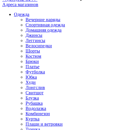
Адреса магазинов
Одежда
Вечерние наряды
Спортивная одежда
Домашняя одежда
Джинсы
Леггинсы
Велосипедки
Шорты
Костюм
Брюки
Платье
Футболка
Юбка
Худи
Лонгслив
Свитшот
Блузка
Рубашка
Водолазка
Комбинезон
Куртка
Плащи и ветровки
Туника