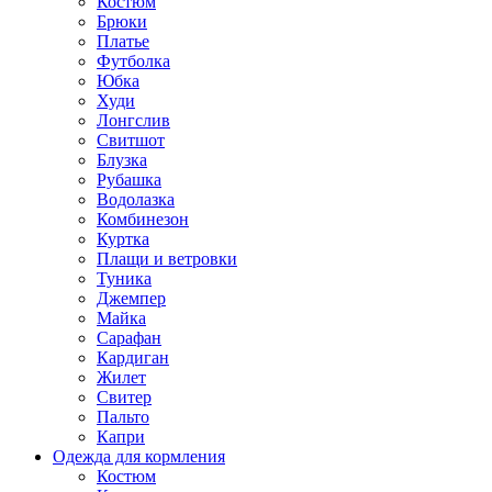
Костюм
Брюки
Платье
Футболка
Юбка
Худи
Лонгслив
Свитшот
Блузка
Рубашка
Водолазка
Комбинезон
Куртка
Плащи и ветровки
Туника
Джемпер
Майка
Сарафан
Кардиган
Жилет
Свитер
Пальто
Капри
Одежда для кормления
Костюм