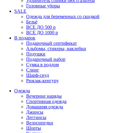
Удлинитель спинки бюстгальтера
Головные уборы
SALE
Одежда для беременных со скидкой
Бельё
ВСЕ ДО 500 р
ВСЕ ДО 1000 р
В подарок
Подарочный сертификат
Альбомы, стикеры, наклейки
Подушки
Подарочный набор
Сумка в роддом
Слинг
Шарф-снуд
Рюкзак-кенгуру
Одежда
Вечерние наряды
Спортивная одежда
Домашняя одежда
Джинсы
Леггинсы
Велосипедки
Шорты