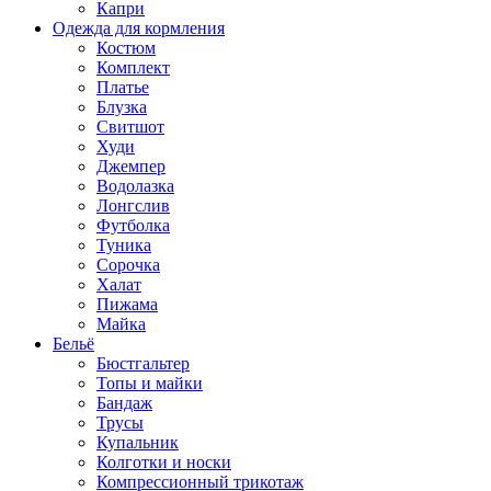
Капри
Одежда для кормления
Костюм
Комплект
Платье
Блузка
Свитшот
Худи
Джемпер
Водолазка
Лонгслив
Футболка
Туника
Сорочка
Халат
Пижама
Майка
Бельё
Бюстгальтер
Топы и майки
Бандаж
Трусы
Купальник
Колготки и носки
Компрессионный трикотаж