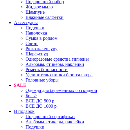
Подарочный набор
Жидкое мыло
Шампунь
Влажные салфетки
Аксессуары
Подушки
Наволочка
Сумка в роддом
Cлинг
Рюкзак-кенгуру
Шарф-снуд
Одноразовые средства гигиены
Альбомы, стикеры, наклейки
Ремень безопасности
Удлинитель спинки бюстгальтера
Головные уборы
SALE
Одежда для беременных со скидкой
Бельё
ВСЕ ДО 500 р
ВСЕ ДО 1000 р
В подарок
Подарочный сертификат
Альбомы, стикеры, наклейки
Подушки