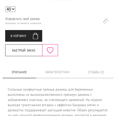
Определить свой размер
возможно, он немного изменился
В КОРЗИНУ
БЫСТРЫЙ ЗАКАЗ
ОПИСАНИЕ
ХАРАКТЕРИСТИКИ
ОТЗЫВЫ (0)
Стильные комфортные прямые джинсы для беременных
выполнены из высококачественного премиум денима с
добавлением эластана, не стесняющего движений. На модели
высокая трикотажная вставка с эффектом бандажа мягко и
деликатно поддерживает растущий животик. Объем регулируется
за счет скрытой перфорированной резинки, продетой в верхнюю