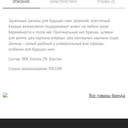
ОПИСАНИЕ
ХАРАКТЕРИСТИКИ
ОТЗЫВЫ (0)
Зауженные джинсы для будущих мам. Широкий, эластичный
бандаж великолепно поддерживает живот на любом сроке
беременности и после неё. Оригинальный низ брючин, шлевки
для ремня, два кармана впереди, два накладных кармана сзади.
Джинсы – самый удобный и универсальный вид одежды,
особенно для будущих мам.
Состав: 98% Хлопок 2% Эластан
Страна происхождения: РОССИЯ
Все товары бренда