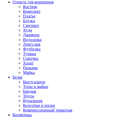
Одежда для кормления
Костюм
Комплект
Платье
Блузка
Свитшот
Худи
Джемпер
Водолазка
Лонгслив
Футболка
Туника
Сорочка
Халат
Пижама
Майка
Бельё
Бюстгальтер
Топы и майки
Бандаж
Трусы
Купальник
Колготки и носки
Компрессионный трикотаж
Косметика