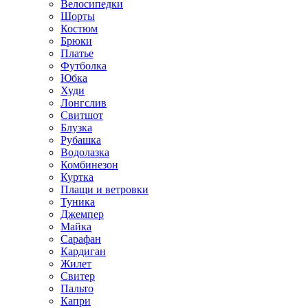
Велосипедки
Шорты
Костюм
Брюки
Платье
Футболка
Юбка
Худи
Лонгслив
Свитшот
Блузка
Рубашка
Водолазка
Комбинезон
Куртка
Плащи и ветровки
Туника
Джемпер
Майка
Сарафан
Кардиган
Жилет
Свитер
Пальто
Капри