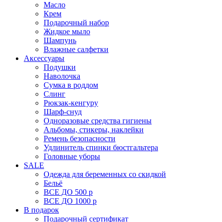
Масло
Крем
Подарочный набор
Жидкое мыло
Шампунь
Влажные салфетки
Аксессуары
Подушки
Наволочка
Сумка в роддом
Cлинг
Рюкзак-кенгуру
Шарф-снуд
Одноразовые средства гигиены
Альбомы, стикеры, наклейки
Ремень безопасности
Удлинитель спинки бюстгальтера
Головные уборы
SALE
Одежда для беременных со скидкой
Бельё
ВСЕ ДО 500 р
ВСЕ ДО 1000 р
В подарок
Подарочный сертификат