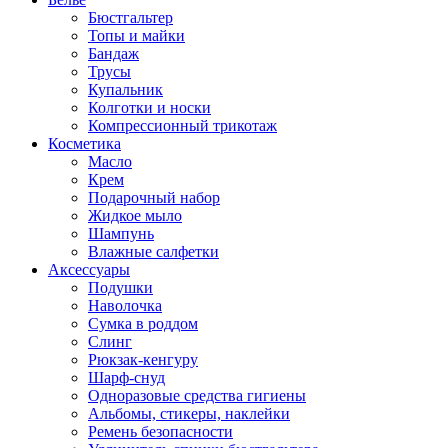
Бюстгальтер
Топы и майки
Бандаж
Трусы
Купальник
Колготки и носки
Компрессионный трикотаж
Косметика
Масло
Крем
Подарочный набор
Жидкое мыло
Шампунь
Влажные салфетки
Аксессуары
Подушки
Наволочка
Сумка в роддом
Cлинг
Рюкзак-кенгуру
Шарф-снуд
Одноразовые средства гигиены
Альбомы, стикеры, наклейки
Ремень безопасности