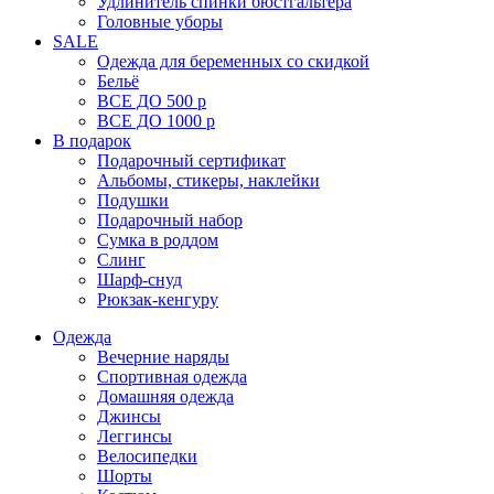
Удлинитель спинки бюстгальтера
Головные уборы
SALE
Одежда для беременных со скидкой
Бельё
ВСЕ ДО 500 р
ВСЕ ДО 1000 р
В подарок
Подарочный сертификат
Альбомы, стикеры, наклейки
Подушки
Подарочный набор
Сумка в роддом
Слинг
Шарф-снуд
Рюкзак-кенгуру
Одежда
Вечерние наряды
Спортивная одежда
Домашняя одежда
Джинсы
Леггинсы
Велосипедки
Шорты