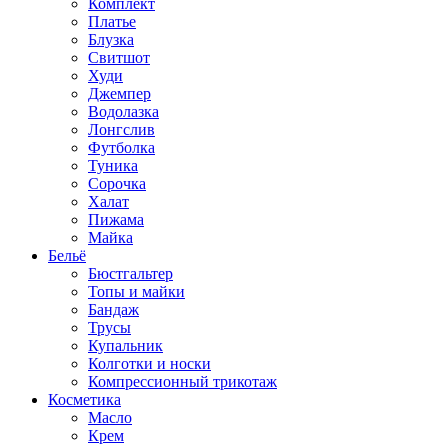
Комплект
Платье
Блузка
Свитшот
Худи
Джемпер
Водолазка
Лонгслив
Футболка
Туника
Сорочка
Халат
Пижама
Майка
Бельё
Бюстгальтер
Топы и майки
Бандаж
Трусы
Купальник
Колготки и носки
Компрессионный трикотаж
Косметика
Масло
Крем