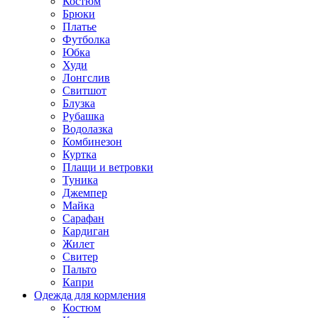
Костюм
Брюки
Платье
Футболка
Юбка
Худи
Лонгслив
Свитшот
Блузка
Рубашка
Водолазка
Комбинезон
Куртка
Плащи и ветровки
Туника
Джемпер
Майка
Сарафан
Кардиган
Жилет
Свитер
Пальто
Капри
Одежда для кормления
Костюм