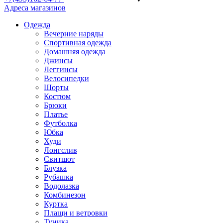
Адреса магазинов
Одежда
Вечерние наряды
Спортивная одежда
Домашняя одежда
Джинсы
Леггинсы
Велосипедки
Шорты
Костюм
Брюки
Платье
Футболка
Юбка
Худи
Лонгслив
Свитшот
Блузка
Рубашка
Водолазка
Комбинезон
Куртка
Плащи и ветровки
Туника