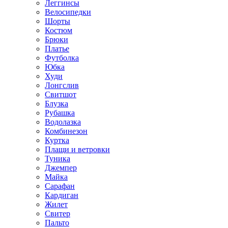
Леггинсы
Велосипедки
Шорты
Костюм
Брюки
Платье
Футболка
Юбка
Худи
Лонгслив
Свитшот
Блузка
Рубашка
Водолазка
Комбинезон
Куртка
Плащи и ветровки
Туника
Джемпер
Майка
Сарафан
Кардиган
Жилет
Свитер
Пальто