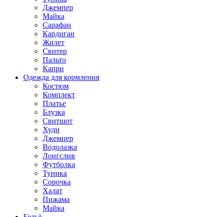
Джемпер
Майка
Сарафан
Кардиган
Жилет
Свитер
Пальто
Капри
Одежда для кормления
Костюм
Комплект
Платье
Блузка
Свитшот
Худи
Джемпер
Водолазка
Лонгслив
Футболка
Туника
Сорочка
Халат
Пижама
Майка
Бельё