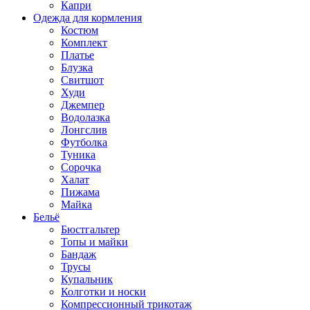
Капри
Одежда для кормления
Костюм
Комплект
Платье
Блузка
Свитшот
Худи
Джемпер
Водолазка
Лонгслив
Футболка
Туника
Сорочка
Халат
Пижама
Майка
Бельё
Бюстгальтер
Топы и майки
Бандаж
Трусы
Купальник
Колготки и носки
Компрессионный трикотаж