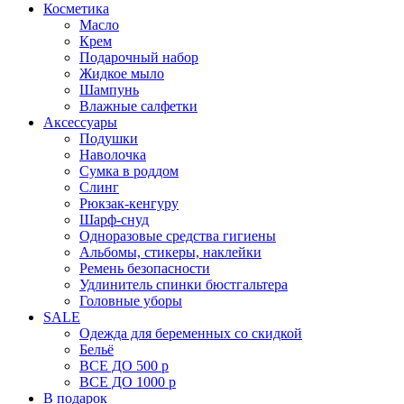
Косметика
Масло
Крем
Подарочный набор
Жидкое мыло
Шампунь
Влажные салфетки
Аксессуары
Подушки
Наволочка
Сумка в роддом
Cлинг
Рюкзак-кенгуру
Шарф-снуд
Одноразовые средства гигиены
Альбомы, стикеры, наклейки
Ремень безопасности
Удлинитель спинки бюстгальтера
Головные уборы
SALE
Одежда для беременных со скидкой
Бельё
ВСЕ ДО 500 р
ВСЕ ДО 1000 р
В подарок