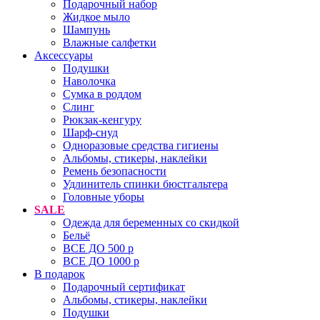
Подарочный набор
Жидкое мыло
Шампунь
Влажные салфетки
Аксессуары
Подушки
Наволочка
Сумка в роддом
Cлинг
Рюкзак-кенгуру
Шарф-снуд
Одноразовые средства гигиены
Альбомы, стикеры, наклейки
Ремень безопасности
Удлинитель спинки бюстгальтера
Головные уборы
SALE
Одежда для беременных со скидкой
Бельё
ВСЕ ДО 500 р
ВСЕ ДО 1000 р
В подарок
Подарочный сертификат
Альбомы, стикеры, наклейки
Подушки