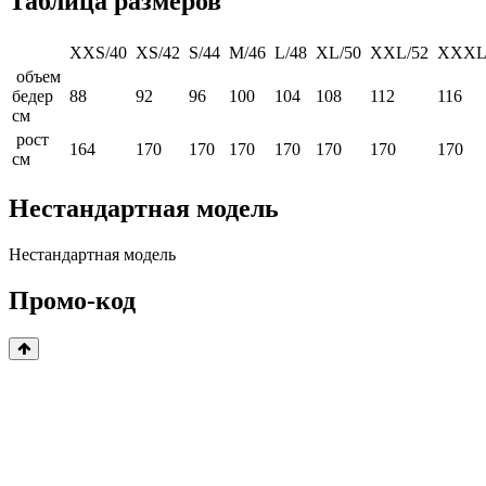
Таблица размеров
XXS/40
XS/42
S/44
M/46
L/48
XL/50
XXL/52
XXXL
объем
бедер
88
92
96
100
104
108
112
116
см
рост
164
170
170
170
170
170
170
170
см
Нестандартная модель
Нестандартная модель
Промо-код