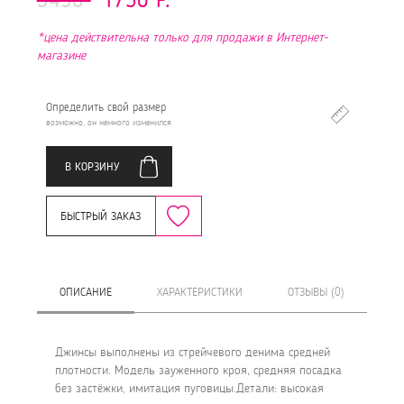
*цена действительна только для продажи в Интернет-
магазине
Определить свой размер
возможно, он немного изменился
В КОРЗИНУ
БЫСТРЫЙ ЗАКАЗ
ОПИСАНИЕ
ХАРАКТЕРИСТИКИ
ОТЗЫВЫ (0)
Джинсы выполнены из стрейчевого денима средней
плотности. Модель зауженного кроя, средняя посадка
без застёжки, имитация пуговицы.Детали: высокая