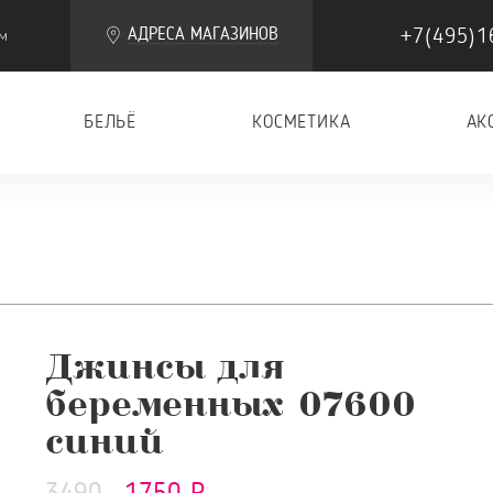
+7(495)1
АДРЕСА МАГАЗИНОВ
м
БЕЛЬЁ
КОСМЕТИКА
АК
Джинсы для
беременных 07600
синий
3490
1750 Р.