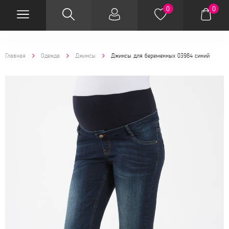
0
0
Главная
Одежда
Джинсы
Джинсы для беременных 03984 синий