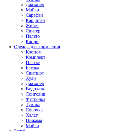
Джемпер
Майка
Сарафан
Кардиган
Жилет
Свитер
Пальто
Капри
Одежда для кормления
Костюм
Комплект
Платье
Блузка
Свитшот
Худи
Джемпер
Водолазка
Лонгслив
Футболка
Туника
Сорочка
Халат
Пижама
Майка
Бельё