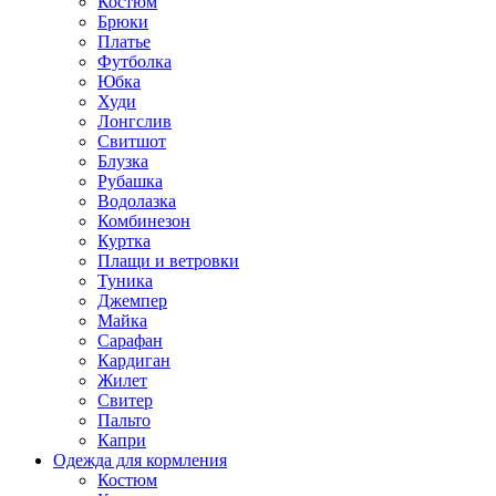
Костюм
Брюки
Платье
Футболка
Юбка
Худи
Лонгслив
Свитшот
Блузка
Рубашка
Водолазка
Комбинезон
Куртка
Плащи и ветровки
Туника
Джемпер
Майка
Сарафан
Кардиган
Жилет
Свитер
Пальто
Капри
Одежда для кормления
Костюм