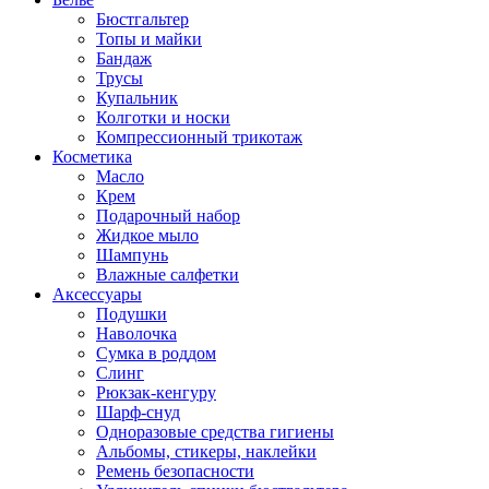
Бюстгальтер
Топы и майки
Бандаж
Трусы
Купальник
Колготки и носки
Компрессионный трикотаж
Косметика
Масло
Крем
Подарочный набор
Жидкое мыло
Шампунь
Влажные салфетки
Аксессуары
Подушки
Наволочка
Сумка в роддом
Cлинг
Рюкзак-кенгуру
Шарф-снуд
Одноразовые средства гигиены
Альбомы, стикеры, наклейки
Ремень безопасности