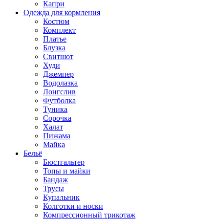
Капри
Одежда для кормления
Костюм
Комплект
Платье
Блузка
Свитшот
Худи
Джемпер
Водолазка
Лонгслив
Футболка
Туника
Сорочка
Халат
Пижама
Майка
Бельё
Бюстгальтер
Топы и майки
Бандаж
Трусы
Купальник
Колготки и носки
Компрессионный трикотаж