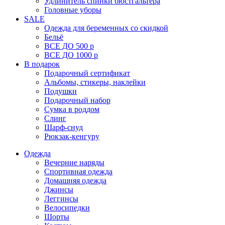
Удлинитель спинки бюстгальтера
Головные уборы
SALE
Одежда для беременных со скидкой
Бельё
ВСЕ ДО 500 р
ВСЕ ДО 1000 р
В подарок
Подарочный сертификат
Альбомы, стикеры, наклейки
Подушки
Подарочный набор
Сумка в роддом
Слинг
Шарф-снуд
Рюкзак-кенгуру
Одежда
Вечерние наряды
Спортивная одежда
Домашняя одежда
Джинсы
Леггинсы
Велосипедки
Шорты