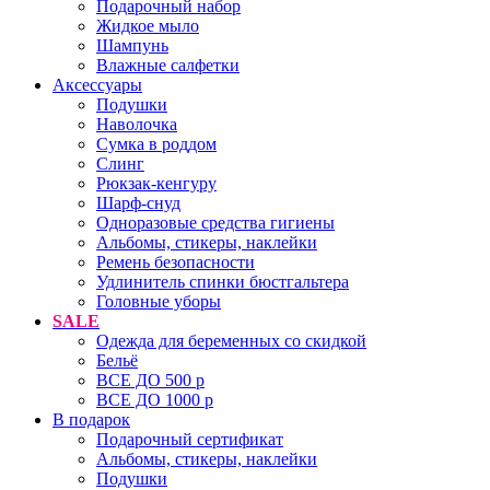
Подарочный набор
Жидкое мыло
Шампунь
Влажные салфетки
Аксессуары
Подушки
Наволочка
Сумка в роддом
Cлинг
Рюкзак-кенгуру
Шарф-снуд
Одноразовые средства гигиены
Альбомы, стикеры, наклейки
Ремень безопасности
Удлинитель спинки бюстгальтера
Головные уборы
SALE
Одежда для беременных со скидкой
Бельё
ВСЕ ДО 500 р
ВСЕ ДО 1000 р
В подарок
Подарочный сертификат
Альбомы, стикеры, наклейки
Подушки