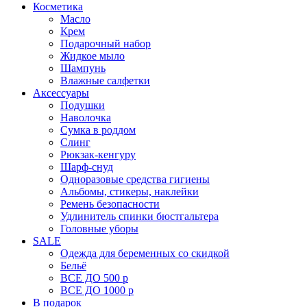
Косметика
Масло
Крем
Подарочный набор
Жидкое мыло
Шампунь
Влажные салфетки
Аксессуары
Подушки
Наволочка
Сумка в роддом
Cлинг
Рюкзак-кенгуру
Шарф-снуд
Одноразовые средства гигиены
Альбомы, стикеры, наклейки
Ремень безопасности
Удлинитель спинки бюстгальтера
Головные уборы
SALE
Одежда для беременных со скидкой
Бельё
ВСЕ ДО 500 р
ВСЕ ДО 1000 р
В подарок