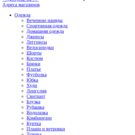
Адреса магазинов
Одежда
Вечерние наряды
Спортивная одежда
Домашняя одежда
Джинсы
Леггинсы
Велосипедки
Шорты
Костюм
Брюки
Платье
Футболка
Юбка
Худи
Лонгслив
Свитшот
Блузка
Рубашка
Водолазка
Комбинезон
Куртка
Плащи и ветровки
Туника