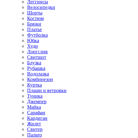
Леггинсы
Велосипедки
Шорты
Костюм
Брюки
Платье
Футболка
Юбка
Худи
Лонгслив
Свитшот
Блузка
Рубашка
Водолазка
Комбинезон
Куртка
Плащи и ветровки
Туника
Джемпер
Майка
Сарафан
Кардиган
Жилет
Свитер
Пальто