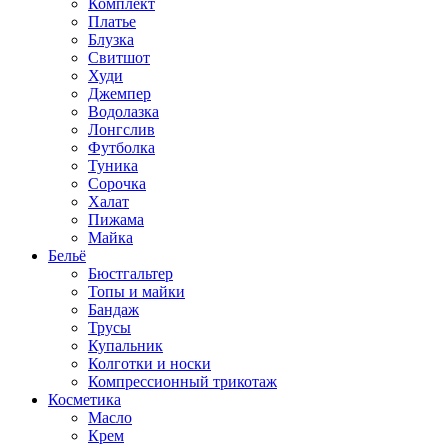
Комплект
Платье
Блузка
Свитшот
Худи
Джемпер
Водолазка
Лонгслив
Футболка
Туника
Сорочка
Халат
Пижама
Майка
Бельё
Бюстгальтер
Топы и майки
Бандаж
Трусы
Купальник
Колготки и носки
Компрессионный трикотаж
Косметика
Масло
Крем