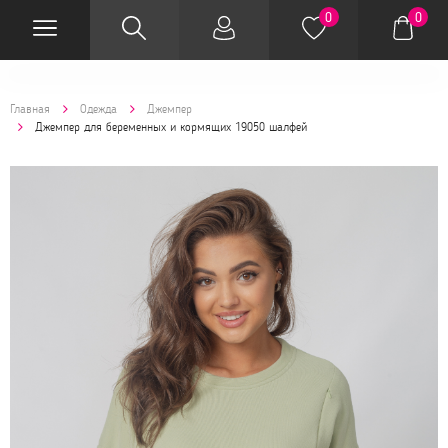
0
0
Главная
Одежда
Джемпер
Джемпер для беременных и кормящих 19050 шалфей