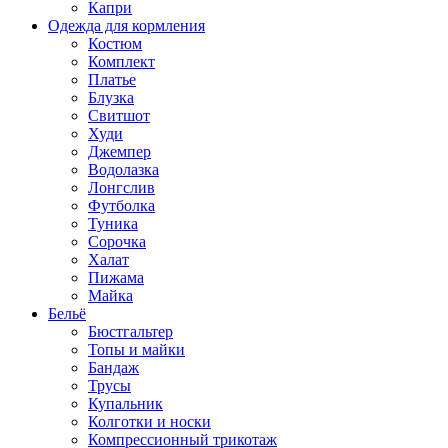
Капри
Одежда для кормления
Костюм
Комплект
Платье
Блузка
Свитшот
Худи
Джемпер
Водолазка
Лонгслив
Футболка
Туника
Сорочка
Халат
Пижама
Майка
Бельё
Бюстгальтер
Топы и майки
Бандаж
Трусы
Купальник
Колготки и носки
Компрессионный трикотаж