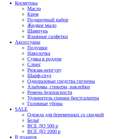
Косметика
Масло
Крем
Подарочный набор
Жидкое мыло
Шампунь
Влажные салфетки
Аксессуары
Подушки
Наволочка
Сумка в роддом
Cлинг
Рюкзак-кенгуру
Шарф-снуд
Одноразовые средства гигиены
Альбомы, стикеры, наклейки
Ремень безопасности
Удлинитель спинки бюстгальтера
Головные уборы
SALE
Одежда для беременных со скидкой
Бельё
ВСЕ ДО 500 р
ВСЕ ДО 1000 р
В подарок