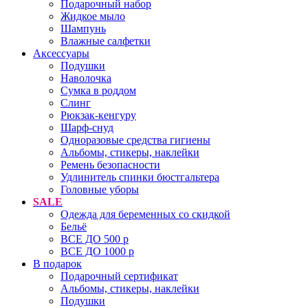
Подарочный набор
Жидкое мыло
Шампунь
Влажные салфетки
Аксессуары
Подушки
Наволочка
Сумка в роддом
Cлинг
Рюкзак-кенгуру
Шарф-снуд
Одноразовые средства гигиены
Альбомы, стикеры, наклейки
Ремень безопасности
Удлинитель спинки бюстгальтера
Головные уборы
SALE
Одежда для беременных со скидкой
Бельё
ВСЕ ДО 500 р
ВСЕ ДО 1000 р
В подарок
Подарочный сертификат
Альбомы, стикеры, наклейки
Подушки