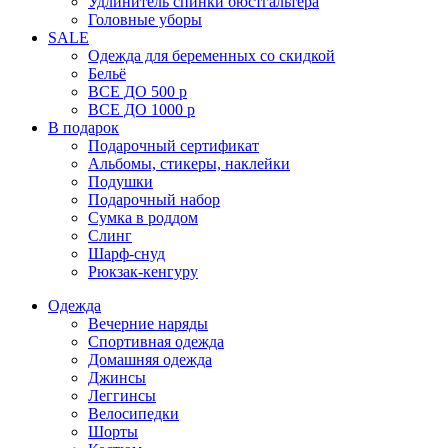
Удлинитель спинки бюстгальтера
Головные уборы
SALE
Одежда для беременных со скидкой
Бельё
ВСЕ ДО 500 р
ВСЕ ДО 1000 р
В подарок
Подарочный сертификат
Альбомы, стикеры, наклейки
Подушки
Подарочный набор
Сумка в роддом
Слинг
Шарф-снуд
Рюкзак-кенгуру
Одежда
Вечерние наряды
Спортивная одежда
Домашняя одежда
Джинсы
Леггинсы
Велосипедки
Шорты