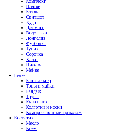
Комплект
Платье
Блузка
Свитшот
Худи
Джемпер
Водолазка
Лонгслив
Футболка
Туника
Сорочка
Халат
Пижама
Майка
Бельё
Бюстгальтер
Топы и майки
Бандаж
Трусы
Купальник
Колготки и носки
Компрессионный трикотаж
Косметика
Масло
Крем