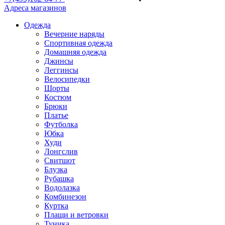
Адреса магазинов
Одежда
Вечерние наряды
Спортивная одежда
Домашняя одежда
Джинсы
Леггинсы
Велосипедки
Шорты
Костюм
Брюки
Платье
Футболка
Юбка
Худи
Лонгслив
Свитшот
Блузка
Рубашка
Водолазка
Комбинезон
Куртка
Плащи и ветровки
Туника