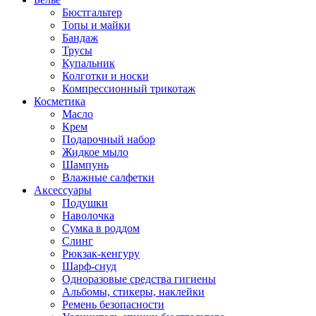
Бюстгальтер
Топы и майки
Бандаж
Трусы
Купальник
Колготки и носки
Компрессионный трикотаж
Косметика
Масло
Крем
Подарочный набор
Жидкое мыло
Шампунь
Влажные салфетки
Аксессуары
Подушки
Наволочка
Сумка в роддом
Cлинг
Рюкзак-кенгуру
Шарф-снуд
Одноразовые средства гигиены
Альбомы, стикеры, наклейки
Ремень безопасности