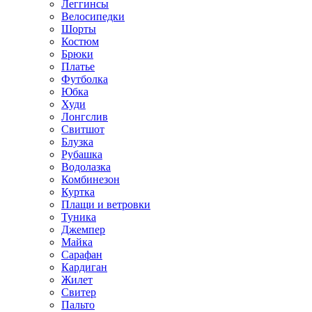
Леггинсы
Велосипедки
Шорты
Костюм
Брюки
Платье
Футболка
Юбка
Худи
Лонгслив
Свитшот
Блузка
Рубашка
Водолазка
Комбинезон
Куртка
Плащи и ветровки
Туника
Джемпер
Майка
Сарафан
Кардиган
Жилет
Свитер
Пальто