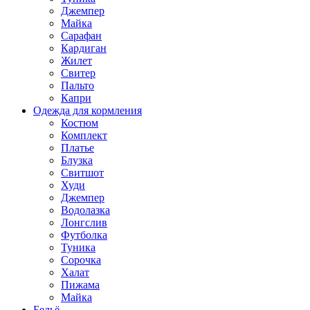
Джемпер
Майка
Сарафан
Кардиган
Жилет
Свитер
Пальто
Капри
Одежда для кормления
Костюм
Комплект
Платье
Блузка
Свитшот
Худи
Джемпер
Водолазка
Лонгслив
Футболка
Туника
Сорочка
Халат
Пижама
Майка
Бельё