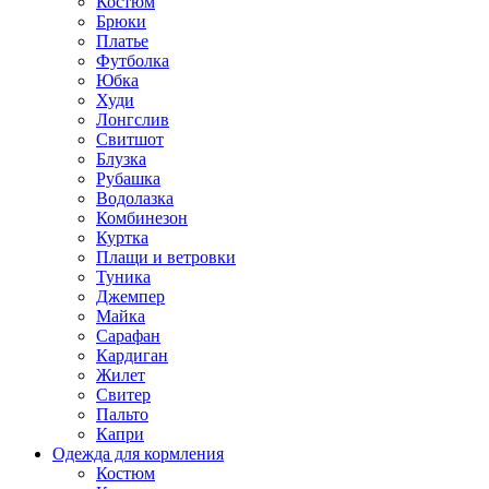
Костюм
Брюки
Платье
Футболка
Юбка
Худи
Лонгслив
Свитшот
Блузка
Рубашка
Водолазка
Комбинезон
Куртка
Плащи и ветровки
Туника
Джемпер
Майка
Сарафан
Кардиган
Жилет
Свитер
Пальто
Капри
Одежда для кормления
Костюм