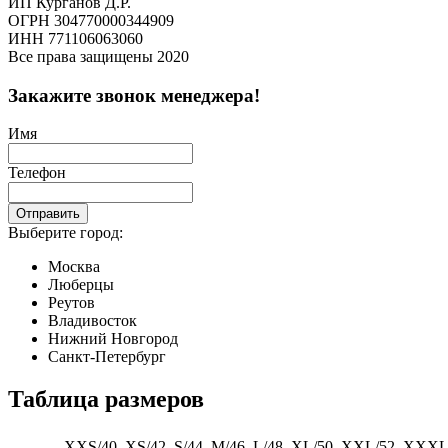
ИП Курганов Д.Р.
ОГРН 304770000344909
ИНН 771106063060
Все права защищены 2020
Закажите звонок менеджера!
Имя
Телефон
Отправить
Выберите город:
Москва
Люберцы
Реутов
Владивосток
Нижний Новгород
Санкт-Петербург
Таблица размеров
XXS/40
XS/42
S/44
M/46
L/48
XL/50
XXL/52
XXXL