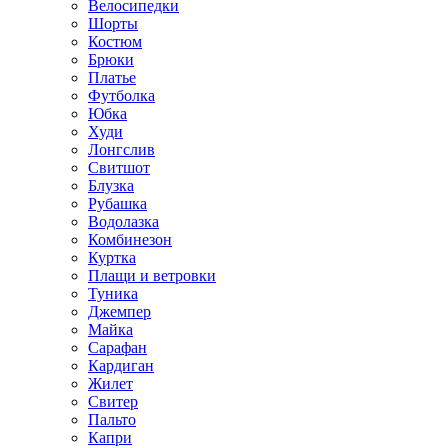
Велосипедки
Шорты
Костюм
Брюки
Платье
Футболка
Юбка
Худи
Лонгслив
Свитшот
Блузка
Рубашка
Водолазка
Комбинезон
Куртка
Плащи и ветровки
Туника
Джемпер
Майка
Сарафан
Кардиган
Жилет
Свитер
Пальто
Капри