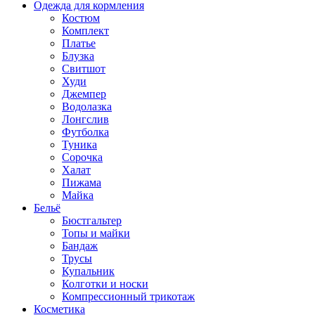
Одежда для кормления
Костюм
Комплект
Платье
Блузка
Свитшот
Худи
Джемпер
Водолазка
Лонгслив
Футболка
Туника
Сорочка
Халат
Пижама
Майка
Бельё
Бюстгальтер
Топы и майки
Бандаж
Трусы
Купальник
Колготки и носки
Компрессионный трикотаж
Косметика