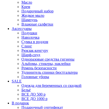
Масло
Крем
Подарочный набор
Жидкое мыло
Шампунь
Влажные салфетки
Аксессуары
Подушки
Наволочка
Сумка в роддом
Cлинг
Рюкзак-кенгуру
Шарф-снуд
Одноразовые средства гигиены
Альбомы, стикеры, наклейки
Ремень безопасности
Удлинитель спинки бюстгальтера
Головные уборы
SALE
Одежда для беременных со скидкой
Бельё
ВСЕ ДО 500 р
ВСЕ ДО 1000 р
В подарок
Подарочный сертификат