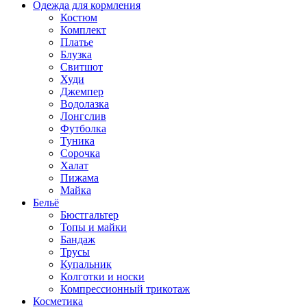
Одежда для кормления
Костюм
Комплект
Платье
Блузка
Свитшот
Худи
Джемпер
Водолазка
Лонгслив
Футболка
Туника
Сорочка
Халат
Пижама
Майка
Бельё
Бюстгальтер
Топы и майки
Бандаж
Трусы
Купальник
Колготки и носки
Компрессионный трикотаж
Косметика