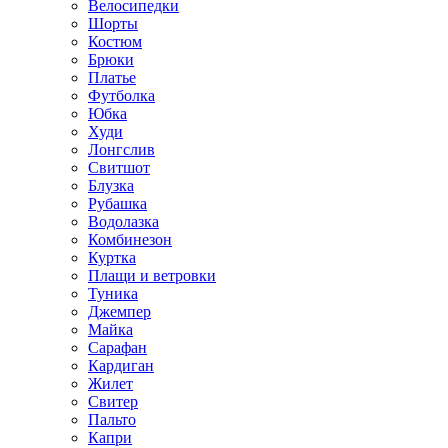
Велосипедки
Шорты
Костюм
Брюки
Платье
Футболка
Юбка
Худи
Лонгслив
Свитшот
Блузка
Рубашка
Водолазка
Комбинезон
Куртка
Плащи и ветровки
Туника
Джемпер
Майка
Сарафан
Кардиган
Жилет
Свитер
Пальто
Капри