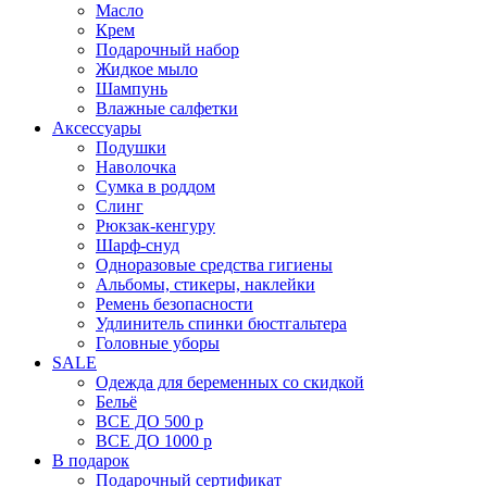
Масло
Крем
Подарочный набор
Жидкое мыло
Шампунь
Влажные салфетки
Аксессуары
Подушки
Наволочка
Сумка в роддом
Cлинг
Рюкзак-кенгуру
Шарф-снуд
Одноразовые средства гигиены
Альбомы, стикеры, наклейки
Ремень безопасности
Удлинитель спинки бюстгальтера
Головные уборы
SALE
Одежда для беременных со скидкой
Бельё
ВСЕ ДО 500 р
ВСЕ ДО 1000 р
В подарок
Подарочный сертификат