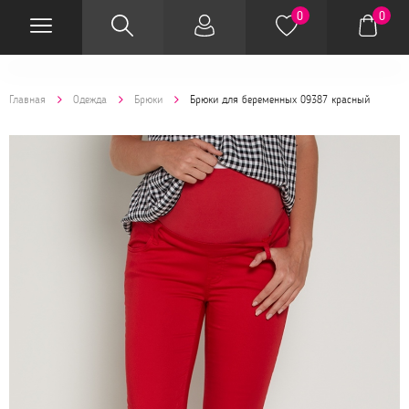
0
0
Главная
Одежда
Брюки
Брюки для беременных 09387 красный