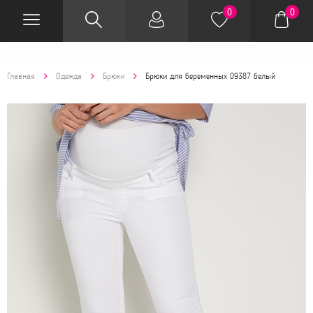
0
0
Главная
Одежда
Брюки
Брюки для беременных 09387 белый