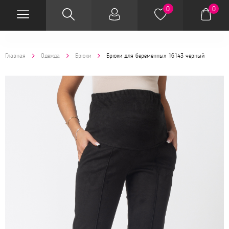
0
0
Главная
Одежда
Брюки
Брюки для беременных 16143 черный