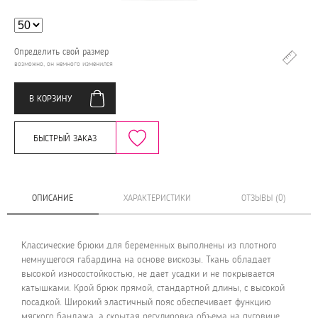
Определить свой размер
возможно, он немного изменился
В КОРЗИНУ
БЫСТРЫЙ ЗАКАЗ
ОПИСАНИЕ
ХАРАКТЕРИСТИКИ
ОТЗЫВЫ (0)
Классические брюки для беременных выполнены из плотного
немнущегося габардина на основе вискозы. Ткань обладает
высокой износостойкостью, не дает усадки и не покрывается
катышками. Крой брюк прямой, стандартной длины, с высокой
посадкой. Широкий эластичный пояс обеспечивает функцию
мягкого бандажа, а скрытая регулировка объема на пуговице