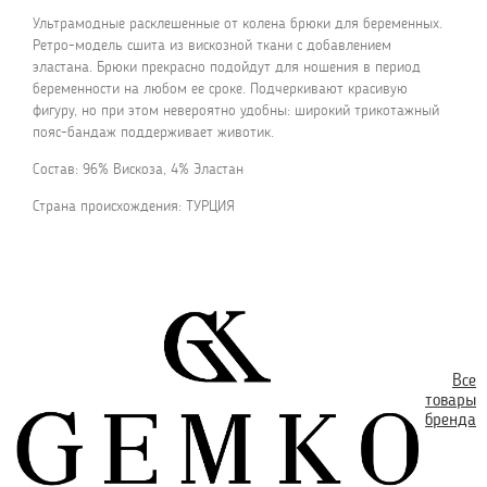
Ультрамодные расклешенные от колена брюки для беременных.
Ретро-модель сшита из вискозной ткани с добавлением
эластана. Брюки прекрасно подойдут для ношения в период
беременности на любом ее сроке. Подчеркивают красивую
фигуру, но при этом невероятно удобны: широкий трикотажный
пояс-бандаж поддерживает животик.
Состав: 96% Вискоза, 4% Эластан
Страна происхождения: ТУРЦИЯ
Все
товары
бренда