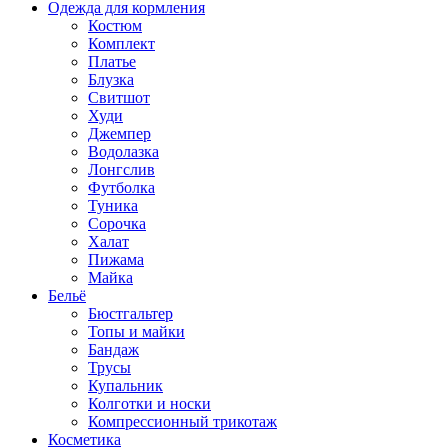
Одежда для кормления
Костюм
Комплект
Платье
Блузка
Свитшот
Худи
Джемпер
Водолазка
Лонгслив
Футболка
Туника
Сорочка
Халат
Пижама
Майка
Бельё
Бюстгальтер
Топы и майки
Бандаж
Трусы
Купальник
Колготки и носки
Компрессионный трикотаж
Косметика