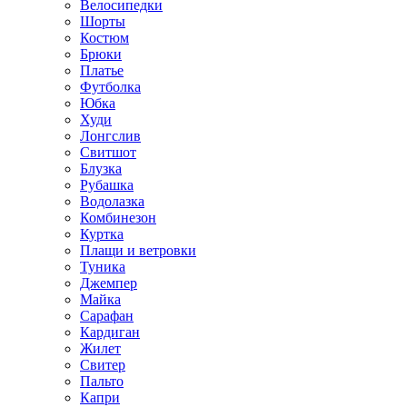
Велосипедки
Шорты
Костюм
Брюки
Платье
Футболка
Юбка
Худи
Лонгслив
Свитшот
Блузка
Рубашка
Водолазка
Комбинезон
Куртка
Плащи и ветровки
Туника
Джемпер
Майка
Сарафан
Кардиган
Жилет
Свитер
Пальто
Капри