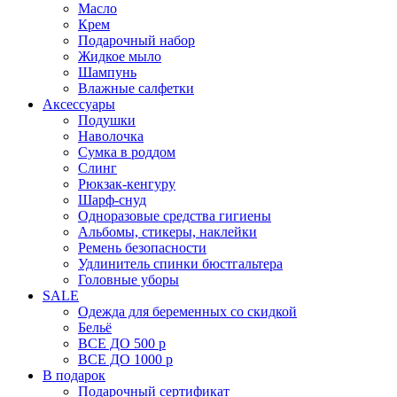
Масло
Крем
Подарочный набор
Жидкое мыло
Шампунь
Влажные салфетки
Аксессуары
Подушки
Наволочка
Сумка в роддом
Cлинг
Рюкзак-кенгуру
Шарф-снуд
Одноразовые средства гигиены
Альбомы, стикеры, наклейки
Ремень безопасности
Удлинитель спинки бюстгальтера
Головные уборы
SALE
Одежда для беременных со скидкой
Бельё
ВСЕ ДО 500 р
ВСЕ ДО 1000 р
В подарок
Подарочный сертификат