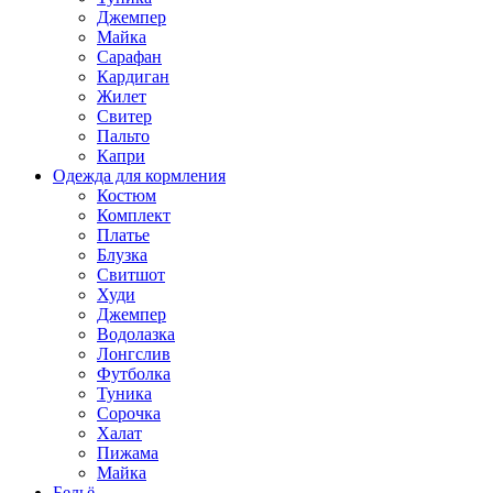
Джемпер
Майка
Сарафан
Кардиган
Жилет
Свитер
Пальто
Капри
Одежда для кормления
Костюм
Комплект
Платье
Блузка
Свитшот
Худи
Джемпер
Водолазка
Лонгслив
Футболка
Туника
Сорочка
Халат
Пижама
Майка
Бельё