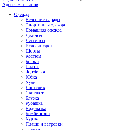
Адреса магазинов
Одежда
Вечерние наряды
Спортивная одежда
Домашняя одежда
Джинсы
Леггинсы
Велосипедки
Шорты
Костюм
Брюки
Платье
Футболка
Юбка
Худи
Лонгслив
Свитшот
Блузка
Рубашка
Водолазка
Комбинезон
Куртка
Плащи и ветровки
Туника