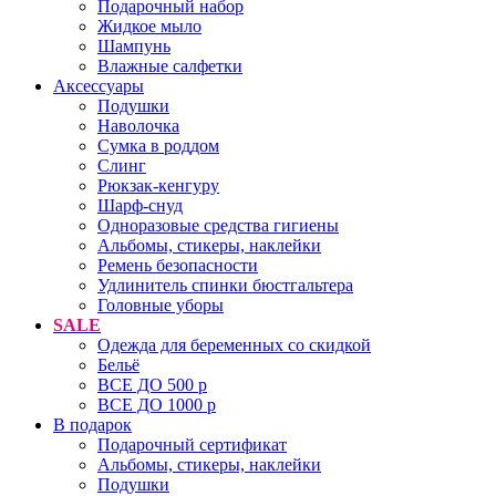
Подарочный набор
Жидкое мыло
Шампунь
Влажные салфетки
Аксессуары
Подушки
Наволочка
Сумка в роддом
Cлинг
Рюкзак-кенгуру
Шарф-снуд
Одноразовые средства гигиены
Альбомы, стикеры, наклейки
Ремень безопасности
Удлинитель спинки бюстгальтера
Головные уборы
SALE
Одежда для беременных со скидкой
Бельё
ВСЕ ДО 500 р
ВСЕ ДО 1000 р
В подарок
Подарочный сертификат
Альбомы, стикеры, наклейки
Подушки