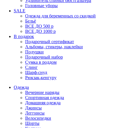
Удлинитель спинки бюстгальтера
Головные уборы
SALE
Одежда для беременных со скидкой
Бельё
ВСЕ ДО 500 р
ВСЕ ДО 1000 р
В подарок
Подарочный сертификат
Альбомы, стикеры, наклейки
Подушки
Подарочный набор
Сумка в роддом
Слинг
Шарф-снуд
Рюкзак-кенгуру
Одежда
Вечерние наряды
Спортивная одежда
Домашняя одежда
Джинсы
Леггинсы
Велосипедки
Шорты