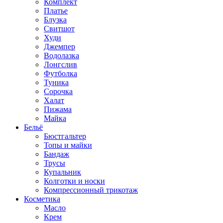
Комплект
Платье
Блузка
Свитшот
Худи
Джемпер
Водолазка
Лонгслив
Футболка
Туника
Сорочка
Халат
Пижама
Майка
Бельё
Бюстгальтер
Топы и майки
Бандаж
Трусы
Купальник
Колготки и носки
Компрессионный трикотаж
Косметика
Масло
Крем