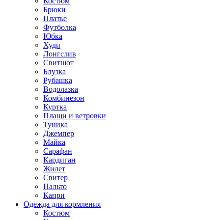
Костюм
Брюки
Платье
Футболка
Юбка
Худи
Лонгслив
Свитшот
Блузка
Рубашка
Водолазка
Комбинезон
Куртка
Плащи и ветровки
Туника
Джемпер
Майка
Сарафан
Кардиган
Жилет
Свитер
Пальто
Капри
Одежда для кормления
Костюм