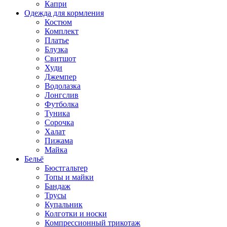
Капри
Одежда для кормления
Костюм
Комплект
Платье
Блузка
Свитшот
Худи
Джемпер
Водолазка
Лонгслив
Футболка
Туника
Сорочка
Халат
Пижама
Майка
Бельё
Бюстгальтер
Топы и майки
Бандаж
Трусы
Купальник
Колготки и носки
Компрессионный трикотаж