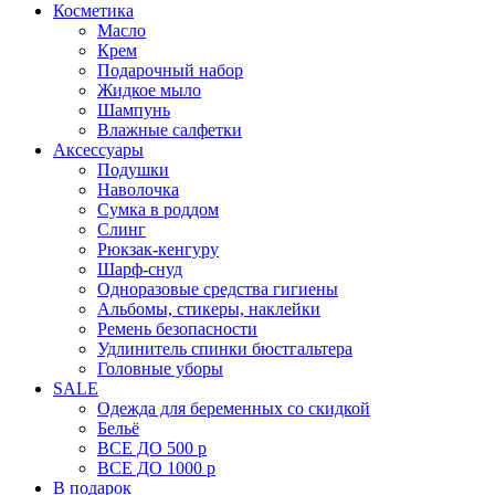
Косметика
Масло
Крем
Подарочный набор
Жидкое мыло
Шампунь
Влажные салфетки
Аксессуары
Подушки
Наволочка
Сумка в роддом
Cлинг
Рюкзак-кенгуру
Шарф-снуд
Одноразовые средства гигиены
Альбомы, стикеры, наклейки
Ремень безопасности
Удлинитель спинки бюстгальтера
Головные уборы
SALE
Одежда для беременных со скидкой
Бельё
ВСЕ ДО 500 р
ВСЕ ДО 1000 р
В подарок