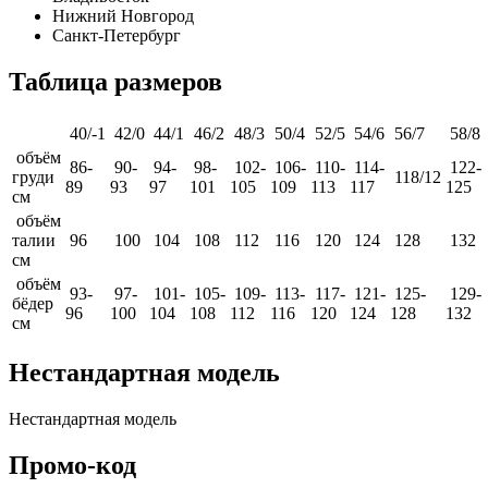
Нижний Новгород
Санкт-Петербург
Таблица размеров
40/-1
42/0
44/1
46/2
48/3
50/4
52/5
54/6
56/7
58/8
объём
86-
90-
94-
98-
102-
106-
110-
114-
122-
груди
118/12
89
93
97
101
105
109
113
117
125
см
объём
талии
96
100
104
108
112
116
120
124
128
132
см
объём
93-
97-
101-
105-
109-
113-
117-
121-
125-
129-
бёдер
96
100
104
108
112
116
120
124
128
132
см
Нестандартная модель
Нестандартная модель
Промо-код