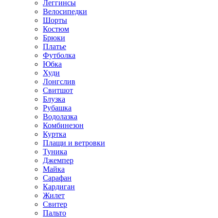
Леггинсы
Велосипедки
Шорты
Костюм
Брюки
Платье
Футболка
Юбка
Худи
Лонгслив
Свитшот
Блузка
Рубашка
Водолазка
Комбинезон
Куртка
Плащи и ветровки
Туника
Джемпер
Майка
Сарафан
Кардиган
Жилет
Свитер
Пальто