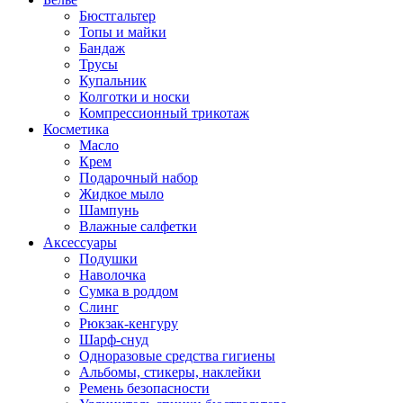
Бюстгальтер
Топы и майки
Бандаж
Трусы
Купальник
Колготки и носки
Компрессионный трикотаж
Косметика
Масло
Крем
Подарочный набор
Жидкое мыло
Шампунь
Влажные салфетки
Аксессуары
Подушки
Наволочка
Сумка в роддом
Cлинг
Рюкзак-кенгуру
Шарф-снуд
Одноразовые средства гигиены
Альбомы, стикеры, наклейки
Ремень безопасности