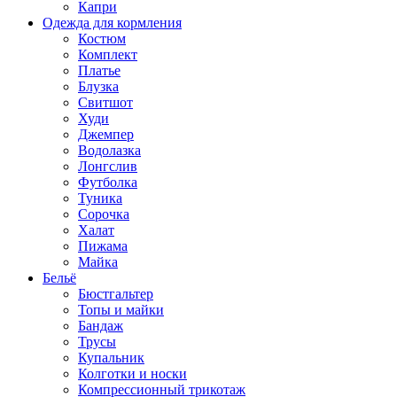
Капри
Одежда для кормления
Костюм
Комплект
Платье
Блузка
Свитшот
Худи
Джемпер
Водолазка
Лонгслив
Футболка
Туника
Сорочка
Халат
Пижама
Майка
Бельё
Бюстгальтер
Топы и майки
Бандаж
Трусы
Купальник
Колготки и носки
Компрессионный трикотаж