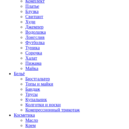
Комплект
Платье
Блузка
Свитшот
Худи
Джемпер
Водолазка
Лонгслив
Футболка
Туника
Сорочка
Халат
Пижама
Майка
Бельё
Бюстгальтер
Топы и майки
Бандаж
Трусы
Купальник
Колготки и носки
Компрессионный трикотаж
Косметика
Масло
Крем