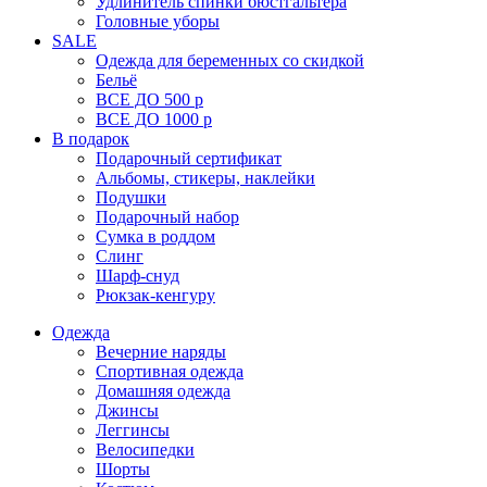
Удлинитель спинки бюстгальтера
Головные уборы
SALE
Одежда для беременных со скидкой
Бельё
ВСЕ ДО 500 р
ВСЕ ДО 1000 р
В подарок
Подарочный сертификат
Альбомы, стикеры, наклейки
Подушки
Подарочный набор
Сумка в роддом
Слинг
Шарф-снуд
Рюкзак-кенгуру
Одежда
Вечерние наряды
Спортивная одежда
Домашняя одежда
Джинсы
Леггинсы
Велосипедки
Шорты