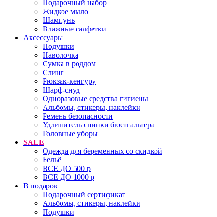
Подарочный набор
Жидкое мыло
Шампунь
Влажные салфетки
Аксессуары
Подушки
Наволочка
Сумка в роддом
Cлинг
Рюкзак-кенгуру
Шарф-снуд
Одноразовые средства гигиены
Альбомы, стикеры, наклейки
Ремень безопасности
Удлинитель спинки бюстгальтера
Головные уборы
SALE
Одежда для беременных со скидкой
Бельё
ВСЕ ДО 500 р
ВСЕ ДО 1000 р
В подарок
Подарочный сертификат
Альбомы, стикеры, наклейки
Подушки