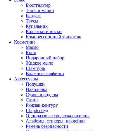
Бюстгальтер
Топы и майки
Бандаж
Трусы
Купальник
Колготки и носки
Компрессионный трикотаж
Косметика
Масло
Крем
Подарочный набор
Жидкое мыло
Шампунь
Влажные салфетки
Аксессуары
Подушки
Наволочка
Сумка в роддом
Cлинг
Рюкзак-кенгуру
Шарф-снуд
Одноразовые средства гигиены
Альбомы, стикеры, наклейки
Ремень безопасности