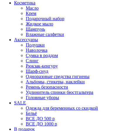
Косметика
Масло
Крем
Подарочный набор
Жидкое мыло
Шампунь
Влажные салфетки
Аксессуары
Подушки
Наволочка
Сумка в роддом
Cлинг
Рюкзак-кенгуру
Шарф-снуд
Одноразовые средства гигиены
Альбомы, стикеры, наклейки
Ремень безопасности
Удлинитель спинки бюстгальтера
Головные уборы
SALE
Одежда для беременных со скидкой
Бельё
ВСЕ ДО 500 р
ВСЕ ДО 1000 р
В подарок