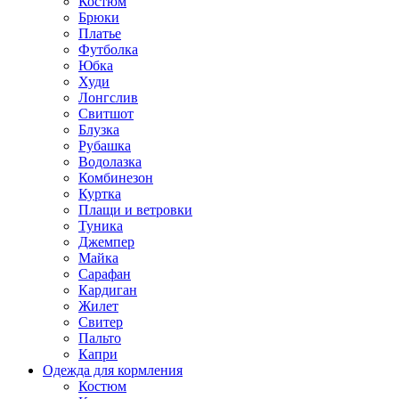
Костюм
Брюки
Платье
Футболка
Юбка
Худи
Лонгслив
Свитшот
Блузка
Рубашка
Водолазка
Комбинезон
Куртка
Плащи и ветровки
Туника
Джемпер
Майка
Сарафан
Кардиган
Жилет
Свитер
Пальто
Капри
Одежда для кормления
Костюм