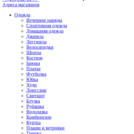
Адреса магазинов
Одежда
Вечерние наряды
Спортивная одежда
Домашняя одежда
Джинсы
Леггинсы
Велосипедки
Шорты
Костюм
Брюки
Платье
Футболка
Юбка
Худи
Лонгслив
Свитшот
Блузка
Рубашка
Водолазка
Комбинезон
Куртка
Плащи и ветровки
Туника