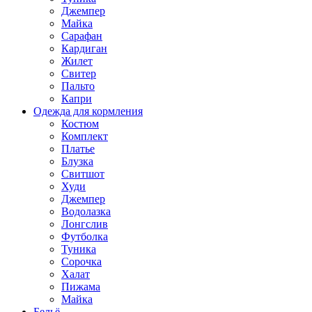
Джемпер
Майка
Сарафан
Кардиган
Жилет
Свитер
Пальто
Капри
Одежда для кормления
Костюм
Комплект
Платье
Блузка
Свитшот
Худи
Джемпер
Водолазка
Лонгслив
Футболка
Туника
Сорочка
Халат
Пижама
Майка
Бельё