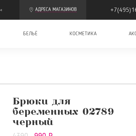
+7(495)1
АДРЕСА МАГАЗИНОВ
м
БЕЛЬЁ
КОСМЕТИКА
АК
Брюки для
беременных 02789
черный
4390
990 Р.