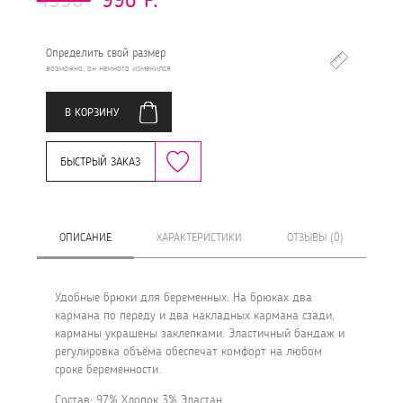
Определить свой размер
возможно, он немного изменился
В КОРЗИНУ
БЫСТРЫЙ ЗАКАЗ
ОПИСАНИЕ
ХАРАКТЕРИСТИКИ
ОТЗЫВЫ (0)
Удобные брюки для беременных. На брюках два
кармана по переду и два накладных кармана сзади,
карманы украшены заклепками. Эластичный бандаж и
регулировка объёма обеспечат комфорт на любом
сроке беременности.
Состав: 97% Хлопок 3% Эластан