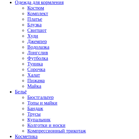
Одежда для кормления
Костюм
Комплект
Платье
Блузка
Свитшот
Худи
Джемпер
Водолазка
Лонгслив
Футболка
Туника
Сорочка
Халат
Пижама
Майка
Бельё
Бюстгальтер
Топы и майки
Бандаж
Трусы
Купальник
Колготки и носки
Компрессионный трикотаж
Косметика