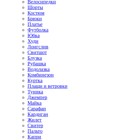
Велосипедки
Шорты
Костюм
Брюки
Платье
Футболка
Юбка
Худи
Лонгслив
Свитшот
Блузка
Рубашка
Водолазка
Комбинезон
Куртка
Плащи и ветровки
Туника
Джемпер
Майка
Сарафан
Кардиган
Жилет
Свитер
Пальто
Капри