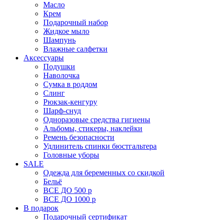
Масло
Крем
Подарочный набор
Жидкое мыло
Шампунь
Влажные салфетки
Аксессуары
Подушки
Наволочка
Сумка в роддом
Cлинг
Рюкзак-кенгуру
Шарф-снуд
Одноразовые средства гигиены
Альбомы, стикеры, наклейки
Ремень безопасности
Удлинитель спинки бюстгальтера
Головные уборы
SALE
Одежда для беременных со скидкой
Бельё
ВСЕ ДО 500 р
ВСЕ ДО 1000 р
В подарок
Подарочный сертификат