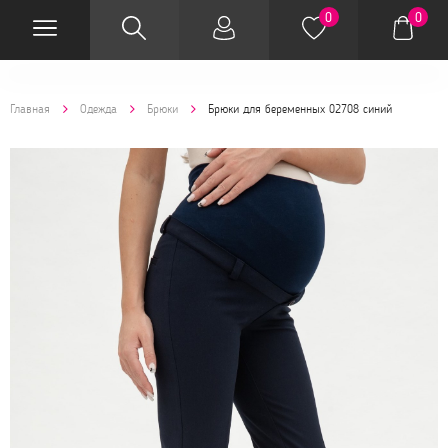
0
0
Главная
Одежда
Брюки
Брюки для беременных 02708 синий