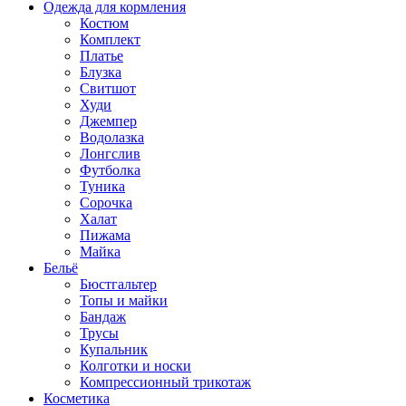
Одежда для кормления
Костюм
Комплект
Платье
Блузка
Свитшот
Худи
Джемпер
Водолазка
Лонгслив
Футболка
Туника
Сорочка
Халат
Пижама
Майка
Бельё
Бюстгальтер
Топы и майки
Бандаж
Трусы
Купальник
Колготки и носки
Компрессионный трикотаж
Косметика