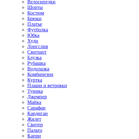
Велосипедки
Шорты
Костюм
Брюки
Платье
Футболка
Юбка
Худи
Лонгслив
Свитшот
Блузка
Рубашка
Водолазка
Комбинезон
Куртка
Плащи и ветровки
Туника
Джемпер
Майка
Сарафан
Кардиган
Жилет
Свитер
Пальто
Капри