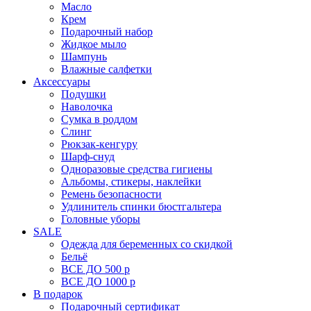
Масло
Крем
Подарочный набор
Жидкое мыло
Шампунь
Влажные салфетки
Аксессуары
Подушки
Наволочка
Сумка в роддом
Cлинг
Рюкзак-кенгуру
Шарф-снуд
Одноразовые средства гигиены
Альбомы, стикеры, наклейки
Ремень безопасности
Удлинитель спинки бюстгальтера
Головные уборы
SALE
Одежда для беременных со скидкой
Бельё
ВСЕ ДО 500 р
ВСЕ ДО 1000 р
В подарок
Подарочный сертификат