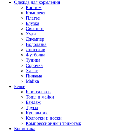
Одежда для кормления
Костюм
Комплект
Платье
Блузка
Свитшот
Худи
Джемпер
Водолазка
Лонгслив
Футболка
Туника
Сорочка
Халат
Пижама
Майка
Бельё
Бюстгальтер
Топы и майки
Бандаж
Трусы
Купальник
Колготки и носки
Компрессионный трикотаж
Косметика