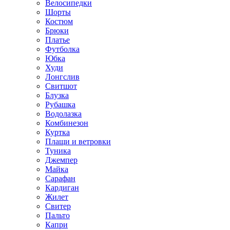
Велосипедки
Шорты
Костюм
Брюки
Платье
Футболка
Юбка
Худи
Лонгслив
Свитшот
Блузка
Рубашка
Водолазка
Комбинезон
Куртка
Плащи и ветровки
Туника
Джемпер
Майка
Сарафан
Кардиган
Жилет
Свитер
Пальто
Капри