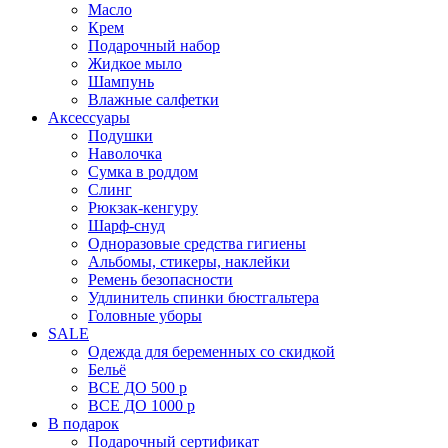
Масло
Крем
Подарочный набор
Жидкое мыло
Шампунь
Влажные салфетки
Аксессуары
Подушки
Наволочка
Сумка в роддом
Cлинг
Рюкзак-кенгуру
Шарф-снуд
Одноразовые средства гигиены
Альбомы, стикеры, наклейки
Ремень безопасности
Удлинитель спинки бюстгальтера
Головные уборы
SALE
Одежда для беременных со скидкой
Бельё
ВСЕ ДО 500 р
ВСЕ ДО 1000 р
В подарок
Подарочный сертификат