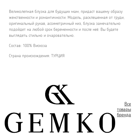
Великолепная блузка для будущих мам, придаст вашему образу
женственности и романтичности. Модель, расклешенная от груди,
оригинальный рукав, ассиметричный низ, блузка замечательно
подойдет на любой срок беременности и после неё. Вы будете
выглядеть стильно и очаровательно.
Состав: 100% Вискоза
Страна происхождения: ТУРЦИЯ
Все
товары
бренда