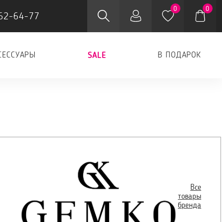
0
0
62-64-77
СЕССУАРЫ
В ПОДАРОК
SALE
Все
товары
бренда