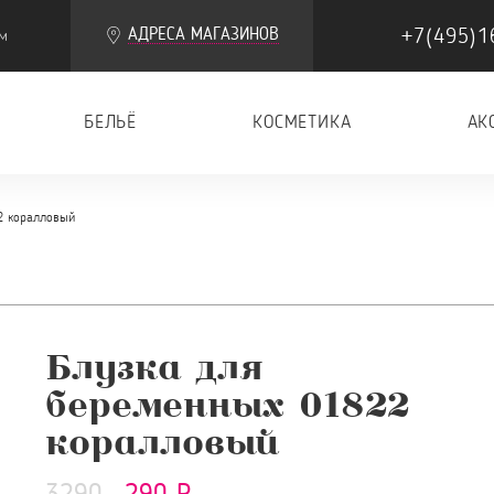
+7(495)1
АДРЕСА МАГАЗИНОВ
м
БЕЛЬЁ
КОСМЕТИКА
АК
2 коралловый
Блузка для
беременных 01822
коралловый
3290
290 Р.