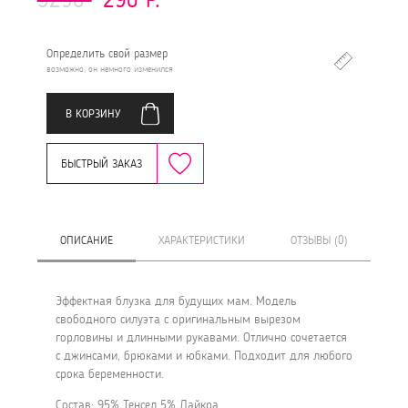
Определить свой размер
возможно, он немного изменился
В КОРЗИНУ
БЫСТРЫЙ ЗАКАЗ
ОПИСАНИЕ
ХАРАКТЕРИСТИКИ
ОТЗЫВЫ (0)
Эффектная блузка для будущих мам. Модель
свободного силуэта с оригинальным вырезом
горловины и длинными рукавами. Отлично сочетается
с джинсами, брюками и юбками. Подходит для любого
срока беременности.
Состав: 95% Тенсел 5% Лайкра