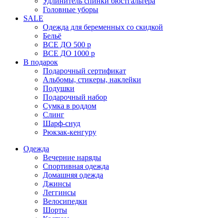
Удлинитель спинки бюстгальтера
Головные уборы
SALE
Одежда для беременных со скидкой
Бельё
ВСЕ ДО 500 р
ВСЕ ДО 1000 р
В подарок
Подарочный сертификат
Альбомы, стикеры, наклейки
Подушки
Подарочный набор
Сумка в роддом
Слинг
Шарф-снуд
Рюкзак-кенгуру
Одежда
Вечерние наряды
Спортивная одежда
Домашняя одежда
Джинсы
Леггинсы
Велосипедки
Шорты