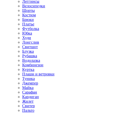
Леггинсы
Велосипедки
Шорты
Костюм
Брюки
Платье
Футболка
Юбка
Худи
Лонгслив
Свитшот
Блузка
Рубашка
Водолазка
Комбинезон
Куртка
Плащи и ветровки
Туника
Джемпер
Майка
Сарафан
Кардиган
Жилет
Свитер
Пальто