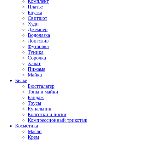
Комплект
Платье
Блузка
Свитшот
Худи
Джемпер
Водолазка
Лонгслив
Футболка
Туника
Сорочка
Халат
Пижама
Майка
Бельё
Бюстгальтер
Топы и майки
Бандаж
Трусы
Купальник
Колготки и носки
Компрессионный трикотаж
Косметика
Масло
Крем