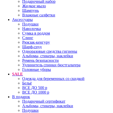
Подарочный набор
Жидкое мыло
Шампунь
Влажные салфетки
Аксессуары
Подушки
Наволочка
Сумка в роддом
Cлинг
Рюкзак-кенгуру
Шарф-снуд
Одноразовые средства гигиены
Альбомы, стикеры, наклейки
Ремень безопасности
Удлинитель спинки бюстгальтера
Головные уборы
SALE
Одежда для беременных со скидкой
Бельё
ВСЕ ДО 500 р
ВСЕ ДО 1000 р
В подарок
Подарочный сертификат
Альбомы, стикеры, наклейки
Подушки