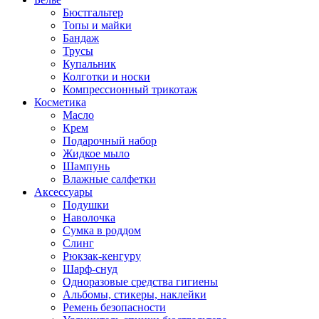
Бюстгальтер
Топы и майки
Бандаж
Трусы
Купальник
Колготки и носки
Компрессионный трикотаж
Косметика
Масло
Крем
Подарочный набор
Жидкое мыло
Шампунь
Влажные салфетки
Аксессуары
Подушки
Наволочка
Сумка в роддом
Cлинг
Рюкзак-кенгуру
Шарф-снуд
Одноразовые средства гигиены
Альбомы, стикеры, наклейки
Ремень безопасности