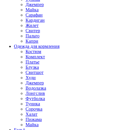
Джемпер
Майка
Сарафан
Кардиган
Жилет
Свитер
Пальто
Капри
Одежда для кормления
Костюм
Комплект
Платье
Блузка
Свитшот
Худи
Джемпер
Водолазка
Лонгслив
Футболка
Туника
Сорочка
Халат
Пижама
Майка
Бельё