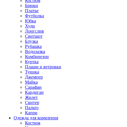
Костюм
Брюки
Платье
Футболка
Юбка
Худи
Лонгслив
Свитшот
Блузка
Рубашка
Водолазка
Комбинезон
Куртка
Плащи и ветровки
Туника
Джемпер
Майка
Сарафан
Кардиган
Жилет
Свитер
Пальто
Капри
Одежда для кормления
Костюм