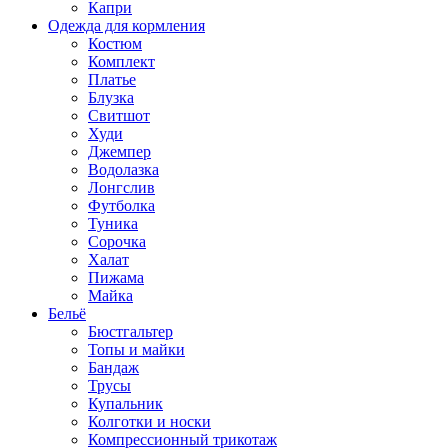
Капри
Одежда для кормления
Костюм
Комплект
Платье
Блузка
Свитшот
Худи
Джемпер
Водолазка
Лонгслив
Футболка
Туника
Сорочка
Халат
Пижама
Майка
Бельё
Бюстгальтер
Топы и майки
Бандаж
Трусы
Купальник
Колготки и носки
Компрессионный трикотаж