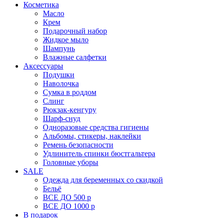
Косметика
Масло
Крем
Подарочный набор
Жидкое мыло
Шампунь
Влажные салфетки
Аксессуары
Подушки
Наволочка
Сумка в роддом
Cлинг
Рюкзак-кенгуру
Шарф-снуд
Одноразовые средства гигиены
Альбомы, стикеры, наклейки
Ремень безопасности
Удлинитель спинки бюстгальтера
Головные уборы
SALE
Одежда для беременных со скидкой
Бельё
ВСЕ ДО 500 р
ВСЕ ДО 1000 р
В подарок