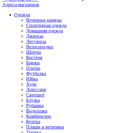
Адреса магазинов
Одежда
Вечерние наряды
Спортивная одежда
Домашняя одежда
Джинсы
Леггинсы
Велосипедки
Шорты
Костюм
Брюки
Платье
Футболка
Юбка
Худи
Лонгслив
Свитшот
Блузка
Рубашка
Водолазка
Комбинезон
Куртка
Плащи и ветровки
Туника